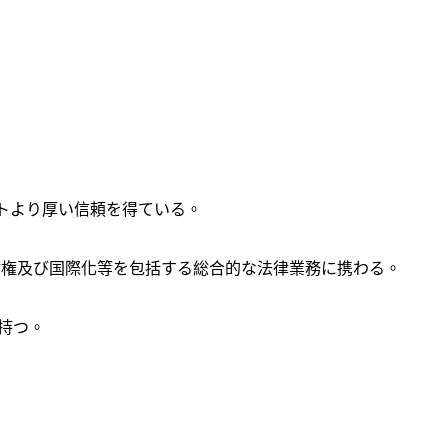
イアントより厚い信頼を得ている。
財権及び国際化等を包括する総合的な法律業務に携わる。
持つ。