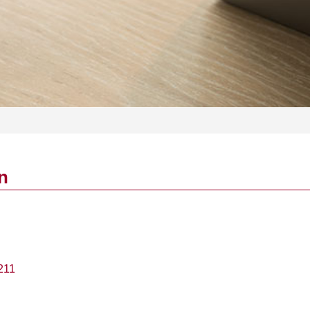
n
211