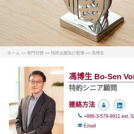
ホーム
>>
専門分野
>>
特許出願及び管理
>>
馮博生
馮博生 Bo-Sen Vo
特約シニア顧問
連絡方法
+886-3-579-9911
ext.
3
Email