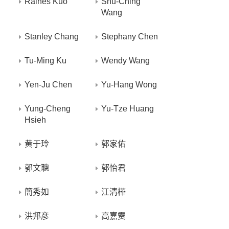
Raines Kuo
Shu-Ching
Wang
Stanley Chang
Stephany Chen
Tu-Ming Ku
Wendy Wang
Yen-Ju Chen
Yu-Hang Wong
Yung-Cheng
Yu-Tze Huang
Hsieh
黄于玲
郭家佑
郭文聰
郭怡君
簡秀如
江清樺
洪邦彦
高嘉霙