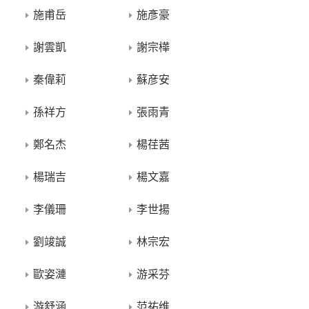
施甫岳
施彥豪
謝雲凱
謝宗樺
秦偉莉
蘇彦安
孫祥方
張雨青
鄭名杰
楊荏茜
楊瑞吉
楊文嘉
李儀珊
李世揚
劉竣誠
林宗宏
歐姿漣
游采芬
游舒涵
范祐维