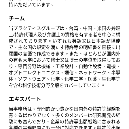
持いただいています。
チーム
当プラクティスグループは、台湾、中国、米国の弁理
士/特許代理人及び弁護士の資格を有する者を中心に構
成されております。いずれも英語又は日本語が堪能
で、主な国の規定を満たす特許等の明細書を直接に出
願国の言語で作成できます。また、ほとんどが国内外
の有名大学において修士又は博士の学位を取得してお
り、専門分野は機械、工業設計、自動化設備、電機、
オプトエレクトロニクス、通信、ネットワーク、半導
体、ソフトウェア、化学、化学工学、医薬、生化学等
を含む科学技術分野全般をカバーしています。
エキスパート
当事務所は、専門的かつ豊かな国内外の特許等経験を
有するばかりでなく、多くのメンバーは研究開発の経
験にも富んでおり、企業の特許等出願戦略に含まれる
各種の実務問題にも十分に対応できます。特許等出願