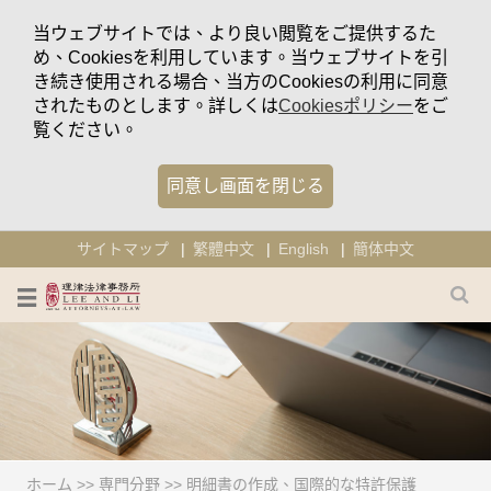
当ウェブサイトでは、より良い閲覧をご提供するた
め、Cookiesを利用しています。当ウェブサイトを引
き続き使用される場合、当方のCookiesの利用に同意
されたものとします。詳しくは
Cookiesポリシー
をご
覧ください。
同意し画面を閉じる
サイトマップ
繁體中文
English
簡体中文
ホーム
>>
専門分野
>> 明細書の作成、国際的な特許保護