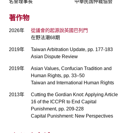
名誉理事長
中華民国仲裁協会
著作物
2026年
從議會的起源說英國巴列門
在野法潮68期
2019年
Taiwan Arbitration Update, pp. 177-183
Asian Dispute Review
2019年
Asian Values, Confucian Tradition and
Human Rights, pp. 33–50
Taiwan and International Human Rights
2013年
Cutting the Gordian Knot: Applying Article
16 of the ICCPR to End Capital
Punishment, pp. 209-228
Capital Punishment: New Perspectives