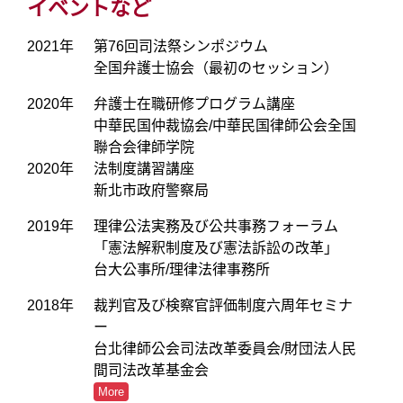
イベントなど
2021年
第76回司法祭シンポジウム
全国弁護士協会（最初のセッション）
2020年
弁護士在職研修プログラム講座
中華民国仲裁協会/中華民国律師公会全国
聯合会律師学院
2020年
法制度講習講座
新北市政府警察局
2019年
理律公法実務及び公共事務フォーラム
「憲法解釈制度及び憲法訴訟の改革」
台大公事所/理律法律事務所
2018年
裁判官及び検察官評価制度六周年セミナ
ー
台北律師公会司法改革委員会/財団法人民
間司法改革基金会
More