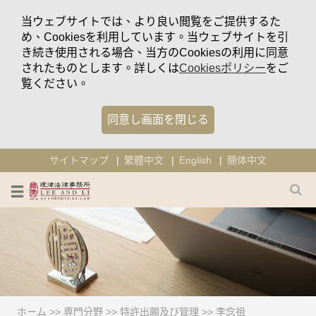
当ウェブサイトでは、より良い閲覧をご提供するた
め、Cookiesを利用しています。当ウェブサイトを引
き続き使用される場合、当方のCookiesの利用に同意
されたものとします。詳しくは
Cookiesポリシー
をご
覧ください。
同意し画面を閉じる
サイトマップ
繁體中文
English
簡体中文
ホーム
>>
専門分野
>>
特許出願及び管理
>>
李念祖