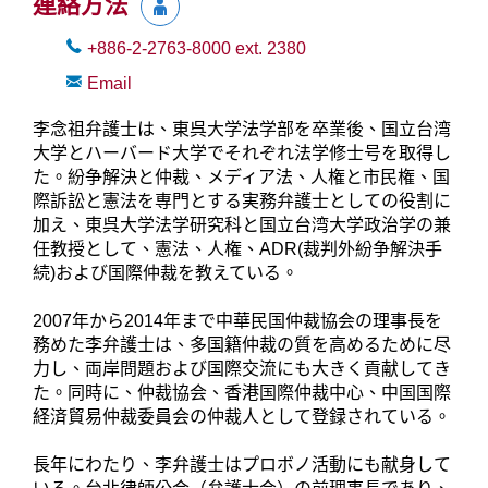
連絡方法
+886-2-2763-8000
ext.
2380
Email
李念祖弁護士は、東呉大学法学部を卒業後、国立台湾
大学とハーバード大学でそれぞれ法学修士号を取得し
た。紛争解決と仲裁、メディア法、人権と市民権、国
際訴訟と憲法を専門とする実務弁護士としての役割に
加え、東呉大学法学研究科と国立台湾大学政治学の兼
任教授として、憲法、人権、ADR(裁判外紛争解決手
続)および国際仲裁を教えている。
2007年から2014年まで中華民国仲裁協会の理事長を
務めた李弁護士は、多国籍仲裁の質を高めるために尽
力し、両岸問題および国際交流にも大きく貢献してき
た。同時に、仲裁協会、香港国際仲裁中心、中国国際
経済貿易仲裁委員会の仲裁人として登録されている。
長年にわたり、李弁護士はプロボノ活動にも献身して