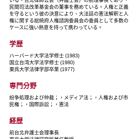
いる。台北律師公会（弁護士会）の前理事長であり、
民間司法改革基金会の董事を務めている。人権と正義
を守るという彼の決意により、大法廷の憲法解釈と人
権に関する総統府人権諮詢委員会の委員として多数の
ケースに強い熱意を持って携わっている。
学歴
ハーバード大学法学修士 (1983)
国立台湾大学法学修士 (1980)
東呉大学法律学部卒業 (1977)
専門分野
紛争処理および仲裁；，メディア法；，人権および市
民権；，国際訴訟；，憲法
経歴
前台北弁護士会理事長