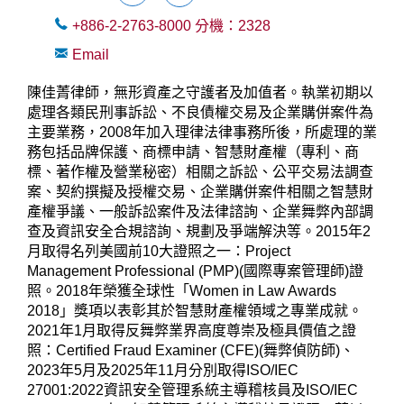
+886-2-2763-8000
分機：
2328
Email
陳佳菁律師，無形資產之守護者及加值者。執業初期以
處理各類民刑事訴訟、不良債權交易及企業購併案件為
主要業務，2008年加入理律法律事務所後，所處理的業
務包括品牌保護、商標申請、智慧財產權（專利、商
標、著作權及營業秘密）相關之訴訟、公平交易法調查
案、契約撰擬及授權交易、企業購併案件相關之智慧財
產權爭議、一般訴訟案件及法律諮詢、企業舞弊內部調
查及資訊安全合規諮詢、規劃及爭端解決等。2015年2
月取得名列美國前10大證照之一：Project
Management Professional (PMP)(國際專案管理師)證
照。2018年榮獲全球性「Women in Law Awards
2018」獎項以表彰其於智慧財產權領域之專業成就。
2021年1月取得反舞弊業界高度尊崇及極具價值之證
照：Certified Fraud Examiner (CFE)(舞弊偵防師)、
2023年5月及2025年11月分別取得ISO/IEC
27001:2022資訊安全管理系統主導稽核員及ISO/IEC