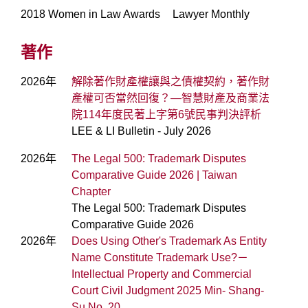
2018 Women in Law Awards
Lawyer Monthly
著作
2026年
解除著作財產權讓與之債權契約，著作財
產權可否當然回復？—智慧財產及商業法
院114年度民著上字第6號民事判決評析
LEE & LI Bulletin - July 2026
2026年
The Legal 500: Trademark Disputes
Comparative Guide 2026 | Taiwan
Chapter
The Legal 500: Trademark Disputes
Comparative Guide 2026
2026年
Does Using Other's Trademark As Entity
Name Constitute Trademark Use?－
Intellectual Property and Commercial
Court Civil Judgment 2025 Min- Shang-
Su No. 20