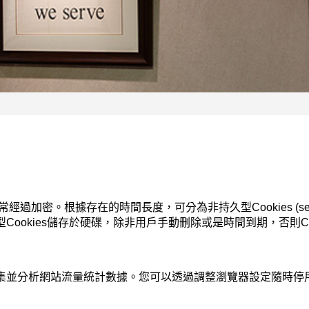
根據存在的時間長度，可分為非持久型Cookies (session cookie
Cookies儲存於硬碟，除非用戶手動刪除或是時間到期，否則Co
集並分析網站流量統計數據。您可以透過調整瀏覽器設定隨時停用Co