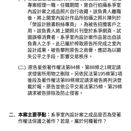
專案經理一職，任職期間，曾自行拍攝系爭室
內設計案之成品照片自行收藏。該負責人離職
後，將上開室內設計作品所拍攝之照片陳列於
「榮設計臉書粉絲專頁」，為被告招攬客戶之
用。該負責人將上開照片刊登於系爭網頁，試
圖誤導消費者，系爭室內設計案作品皆出自該
負責人之手，此已屬於榨取原告所完成之室內
設計成果，被告攀附原告之商譽，應認為以顯
失公平之手段，影響交易秩序。
(二)
原告爰依著作權法第
84
條、第
88
條之
1
規定請
求侵害所用物之刪除，另依民法第
195
條第
1
項
後段及著作權法第
89
條規定請求被告將判決登
載於報。原告並依公平交易法第
25
條、第
29
條
請求被告排除及防止侵害。
二、
本案主要爭點：
系爭室內設計案之成品是否為受著
作權法保護之著作？若是，屬於何種著作？