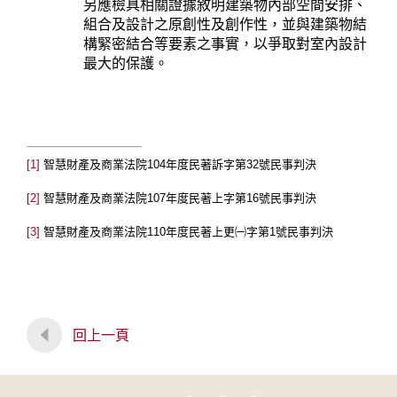
另應檢具相關證據敘明建築物內部空間安排、
組合及設計之原創性及創作性，並與建築物結
構緊密結合等要素之事實，以爭取對室內設計
最大的保護。
[1]
智慧財產及商業法院
104
年度民著訴字第
32
號民事判決
[2]
智慧財產及商業法院
107
年度民著上字第
16
號民事判決
[3]
智慧財產及商業法院
110
年度民著上更
㈠
字第
1
號民事判決
回上一頁