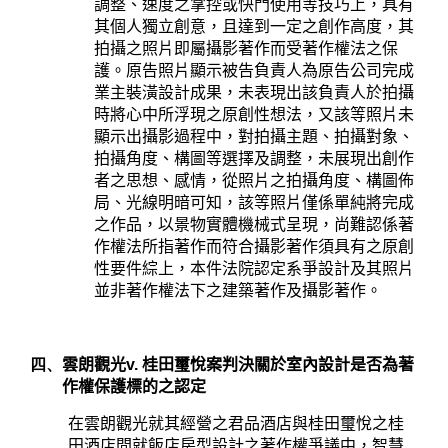
調整、速度之掌控或快門使用等技巧上，具有
其個人獨立創意，且達到一定之創作高度，其
拍攝之照片即屬攝影著作而受著作權法之保
護。原告照片顯示被告負責人為原告公司完成
業主裝潢設計成果，未表現出該負責人於拍攝
時將心中所浮現之原創性想法，又該等照片未
顯示出攝影過程中，對拍攝主題、拍攝對象、
拍攝角度、構圖等選擇及調整，未展現出創作
者之思想、感情，從照片之拍攝角度、構圖佈
局、光線明暗可知，該等照片僅係單純將完成
之作品，以景物實體機械式呈現，尚難認係著
作權法所指著作而符合攝影著作須具有之原創
性要件綜上，本件法院認定系爭設計及其照片
並非著作權法下之建築著作及攝影著作。
四、
雲朗觀光
v.
桂田璽悅案判決關於室內設計是否為著
作權保護標的之認定
在雲朗觀光就其經營之君品酒店與桂田璽悅之桂
田酒店間就飯店房型設計之著作權爭議中，智慧