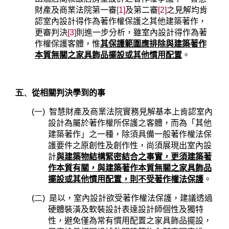
財產及商業法院第一審
[1]
及第二審
[2]
之見解均肯
認室內設計得作為著作權保護之其他建築著作，
更審判決
[3]
則進一步分析，雖室內設計得作為著
作權保護客體，惟
其保護範圍應排除與建築著作
本質無關之家具飾品擺設或其他慣用配置
。
五、
從相關判決學到的事
(一)
智慧財產及商業法院實務見解基本上肯認室內
設計為屬於著作權所保護之客體，而為「其他
建築著作」之一種，除須具備一般著作權法保
護要件之原創性及創作性，尚須展現出室內設
計
與建築物結構緊密結合之事實，更須建築著
作本質有關，與建築著作本質無關之家具飾品
擺設或其他慣用配置，則不受著作權法保護
。
(二)
是以，室內設計欲受著作權法保護，建議透過
硬體裝潢及軟裝設計表達設計師個性及獨特
性，避免僅為常有慣用配置之家具飾品擺設，