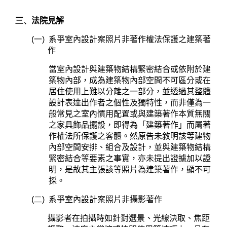
三、
法院見解
(一)
系爭室內設計案照片非著作權法保護之建築著
作
當室內設計與建築物結構緊密結合或依附於建
築物內部，成為建築物內部空間不可區分或在
居住使用上難以分離之一部分，並透過其整體
設計表達出作者之個性及獨特性，而非僅為一
般常見之室內慣用配置或與建築著作本質無關
之家具飾品擺設，即得為「建築著作」而屬著
作權法所保護之客體。然原告未敘明該等建物
內部空間安排、組合及設計，並與建築物結構
緊密結合等要素之事實，亦未提出證據加以證
明，是故其主張該等照片為建築著作，顯不可
採。
(二)
系爭室內設計案照片非攝影著作
攝影者在拍攝時如針對選景、光線決取、焦距