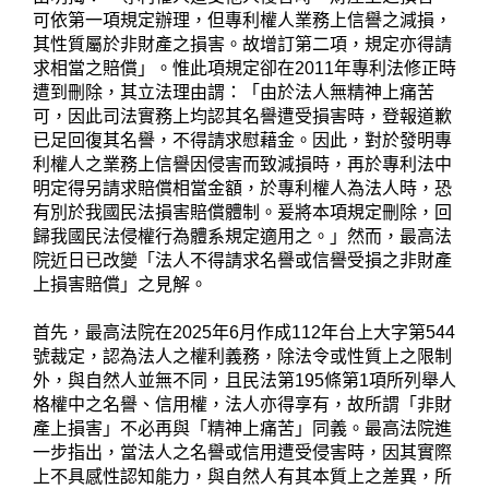
可依第一項規定辦理，但專利權人業務上信譽之減損，
其性質屬於非財產之損害。故增訂第二項，規定亦得請
求相當之賠償」。惟此項規定卻在2011年專利法修正時
遭到刪除，其立法理由謂：「由於法人無精神上痛苦
可，因此司法實務上均認其名譽遭受損害時，登報道歉
已足回復其名譽，不得請求慰藉金。因此，對於發明專
利權人之業務上信譽因侵害而致減損時，再於專利法中
明定得另請求賠償相當金額，於專利權人為法人時，恐
有別於我國民法損害賠償體制。爰將本項規定刪除，回
歸我國民法侵權行為體系規定適用之。」然而，最高法
院近日已改變「法人不得請求名譽或信譽受損之非財產
上損害賠償」之見解。
首先，最高法院在2025年6月作成112年台上大字第544
號裁定，認為法人之權利義務，除法令或性質上之限制
外，與自然人並無不同，且民法第195條第1項所列舉人
格權中之名譽、信用權，法人亦得享有，故所謂「非財
產上損害」不必再與「精神上痛苦」同義。最高法院進
一步指出，當法人之名譽或信用遭受侵害時，因其實際
上不具感性認知能力，與自然人有其本質上之差異，所