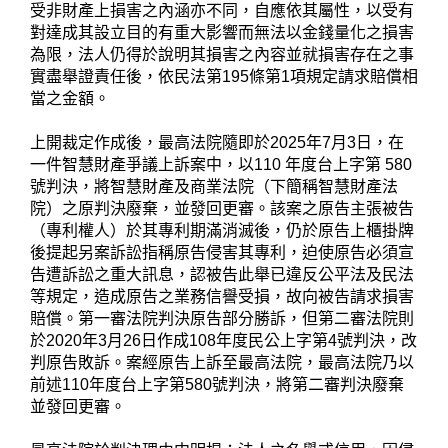
受非財產上損害之內涵亦不同，自應依其屬性，以受有
對達成其設立目的有重大影響而無法以金錢量化之損害
為限，法人仍得於說明其損害之內容並就損害存在之事
實盡舉證責任後，依民法第195條第1項規定請求賠償相
當之金額。
上開裁定作成後，最高法院隨即於2025年7月3日，在
一件智慧財產爭議上訴案中，以110 年度台上字第 580
號判決，將智慧財產及商業法院（下簡稱智慧財產法
院）之原判決廢棄，並發回更審。該案之原告主張被告
（專利權人）於其專利期滿消滅後，仍於原告上櫃掛牌
後提起另案訴訟指稱原告侵害其專利，迫使原告必須宣
告遭訴訟之重大訊息，認被告此舉已違反公平法及民法
等規定，造成原告之業務信譽受損，故向被告請求損害
賠償。第一審法院判決原告部分勝訴，但第二審法院則
於2020年3月26日作成108年度民公上字第4號判決，改
判原告敗訴。案經原告上訴至最高法院，最高法院乃以
前述110年度台上字第580號判決，將第二審判決廢棄
並發回更審。