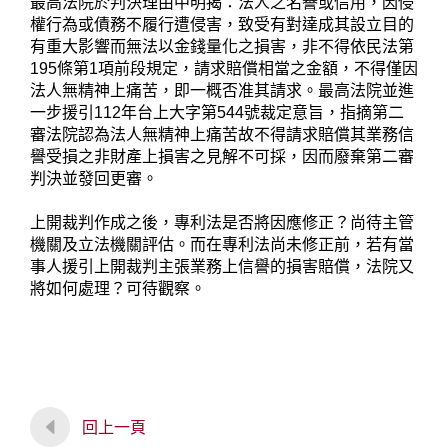
最高法院於判決理由中明揭：法人之名譽或信用，因侵
權行為或債務不履行遭侵害，致受有對達成其設立目的
有重大影響而無法以金錢量化之損害，非不得依民法第
195條第1項前段規定，請求賠償相當之金額，不得僅因
法人無精神上痛苦，即一概否准其請求。最高法院並進
一步援引112年台上大字第544號裁定意旨，指摘第二
審法院認為法人無精神上痛苦故不得請求賠償其業務信
譽受損之非財產上損害之見解不可採，因而廢棄第二審
判決並發回更審。
上開裁判作成之後，專利法是否將因應修正？尚待主管
機關及立法機關評估。而在專利法尚未修正前，若有當
事人援引上開裁判主張業務上信譽的損害賠償，法院又
將如何處理？可待觀察。
回上一頁