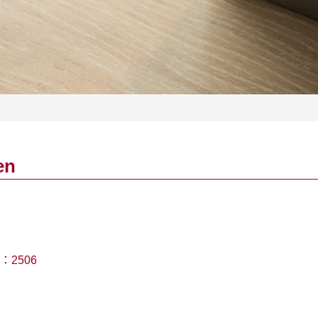
en
：
2506