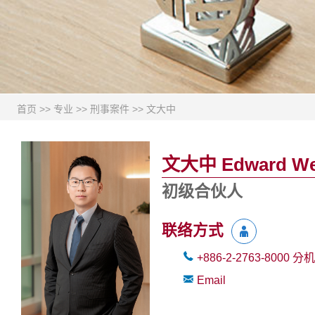
首页
>>
专业
>>
刑事案件
>>
文大中
文大中 Edward W
初级合伙人
联络方式
+886-2-2763-8000
分机
Email