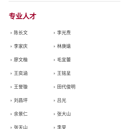
专业人才
陈长文
李光焘
李家庆
林庚遠
廖文楷
毛宜蕾
王奕涵
王铭呈
王誉璇
田代俊明
刘昌坪
吕光
余景仁
张大山
张天山
李旻