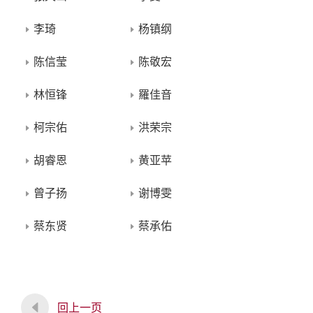
李琦
杨镇纲
陈信莹
陈敬宏
林恒锋
羅佳音
柯宗佑
洪荣宗
胡睿恩
黄亚苹
曾子扬
谢博雯
蔡东贤
蔡承佑
回上一页