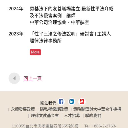
2024年
勞基法下的友善職場建立-最新性平法介紹
及不法侵害案例｜講師
中華公司治理協會、中華航空
2023年
「性平三法之修法說明」研討會 | 主講人
理律法律事務所
More
回上一頁
關注我們
永續發展政策
隱私權保護政策
策略聯盟與大中華合作機構
理律文教基金會
人才招募
聯絡我們
110055台北市忠孝東路四段555號8樓 Tel: +886-2-2763-