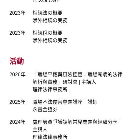
LEXOLOGY
2023年
相続法の概要
涉外相続の実務
2023年
相続稅の概要
涉外相続の実務
活動
2026年
「職場平權與風險控管：職場霸凌的法律
解析與實務」研討會 | 主講人
理律法律事務所
2025年
職場不法侵害專題講座｜講師
永豐金證券
2024年
處理勞資爭議調解常見問題與經驗分享｜
主講人
理律法律事務所