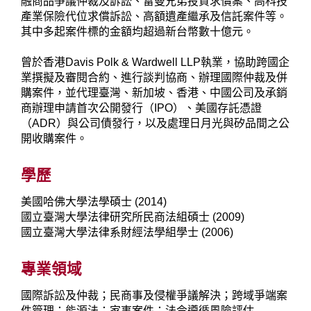
融商品爭議仲裁及訴訟、雷曼兄弟投資求償案、高科技
產業保險代位求償訴訟、高額遺產繼承及信託案件等。
其中多起案件標的金額均超過新台幣數十億元。
曾於香港Davis Polk & Wardwell LLP執業，協助跨國企
業撰擬及審閱合約、進行談判協商、辦理國際仲裁及併
購案件，並代理臺灣、新加坡、香港、中國公司及承銷
商辦理申請首次公開發行（IPO）、美國存託憑證
（ADR）與公司債發行，以及處理日月光與矽品間之公
開收購案件。
學歷
美國哈佛大學法學碩士 (2014)
國立臺灣大學法律研究所民商法組碩士 (2009)
國立臺灣大學法律系財經法學組學士 (2006)
專業領域
國際訴訟及仲裁；民商事及侵權爭議解決；跨域爭端案
件管理；能源法；家事案件；法令遵循風險評估