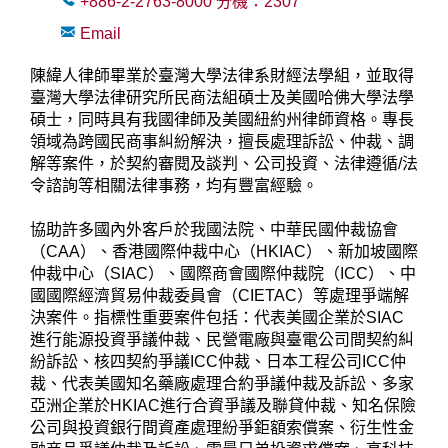
+886-2-2763-8000
分機：
2307
Email
陳緯人律師畢業於臺灣大學法律系財經法學組，並取得
臺灣大學法律研究所民商法組碩士及美國哈佛大學法學
碩士，同時具有我國律師及美國紐約州律師資格。專長
領域為跨國民商事糾紛解決，擅長處理訴訟、仲裁、調
解等案件，於契約審閱及談判、公司投資、法律遵循/法
令諮詢等相關法律事務，均有豐富經驗。
協助許多國內外客戶於我國法院、中華民國仲裁協會
（CAA）、香港國際仲裁中心（HKIAC）、新加坡國際
仲裁中心（SIAC）、國際商會國際仲裁院（ICC）、中
國國際經濟貿易仲裁委員會（CIETAC）等處理爭端解
決案件。指標性重要案件包括：代表美國企業於SIAC
進行能源投資爭議仲裁、民營電廠與臺電公司間契約糾
紛訴訟、核四契約爭議ICC仲裁、日本工程公司ICC仲
裁、代表美國知名藥廠處理合約爭議仲裁及訴訟、多家
亞洲企業於HKIAC進行合資爭議及聯貸仲裁、知名保險
公司與投資銀行間資產處理紛爭鉅額索償案、衍生性金