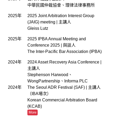
中華民國仲裁協會、理律法律事務所
2025年
2025 Joint Arbitration Interest Group
(JAIG) meeting | 主講人
Gleiss Lutz
2025年
2025 IPBA Annual Meeting and
Conference 2025 | 與談人
The Inter-Pacific Bar Association (IPBA)
2024年
2024 Asset Recovery Asia Conference |
主講人
Stephenson Harwood、
WongPartnership、Informa PLC
2024年
The Seoul ADR Festival (SAF) | 主講人
（IBA場次）
Korean Commercial Arbitration Board
(KCAB)
More