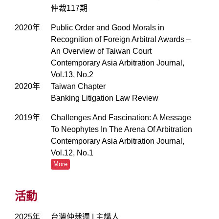
仲裁117期
2020年
Public Order and Good Morals in
Recognition of Foreign Arbitral Awards –
An Overview of Taiwan Court
Contemporary Asia Arbitration Journal,
Vol.13, No.2
2020年
Taiwan Chapter
Banking Litigation Law Review
2019年
Challenges And Fascination: A Message
To Neophytes In The Arena Of Arbitration
Contemporary Asia Arbitration Journal,
Vol.12, No.1
More
活動
2025年
台灣仲裁週 | 主講人