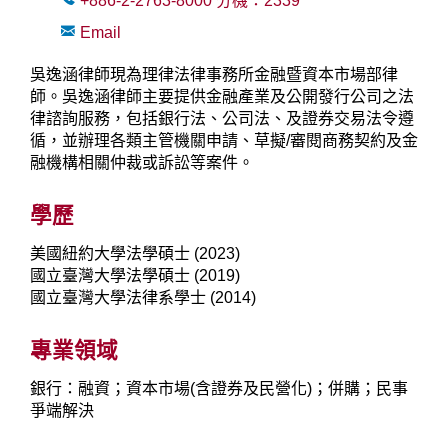
+886-2-2763-8000
分機：
2339
Email
吳逸涵律師現為理律法律事務所金融暨資本市場部律
師。吳逸涵律師主要提供金融產業及公開發行公司之法
律諮詢服務，包括銀行法、公司法、及證券交易法令遵
循，並辦理各類主管機關申請、草擬/審閱商務契約及金
融機構相關仲裁或訴訟等案件。
學歷
美國紐約大學法學碩士 (2023)
國立臺灣大學法學碩士 (2019)
國立臺灣大學法律系學士 (2014)
專業領域
銀行：融資；資本市場(含證券及民營化)；併購；民事
爭端解決