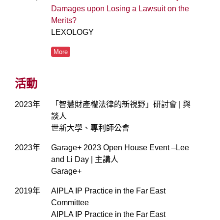
Damages upon Losing a Lawsuit on the
Merits?
LEXOLOGY
More
活動
2023年
「智慧財產權法律的新視野」研討會 | 與
談人
世新大學、專利師公會
2023年
Garage+ 2023 Open House Event –Lee
and Li Day | 主講人
Garage+
2019年
AIPLA IP Practice in the Far East
Committee
AIPLA IP Practice in the Far East