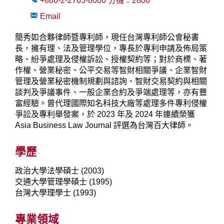
+886-2-2763-8000
分機：
2806
Email
簡秀如合夥律師暨專利師，現任台灣專利師公會秘書
長，擁有理、法及管理學位，專長於專利申請及佈局策
略、紛爭處理及侵權訴訟、授權契約等；對於商標、著
作權、營業秘密、公平交易等智財相關爭議、企業智財
管理及營業秘密機制規劃與諮詢、智財交易契約與相關
談判及爭議事件、一般企業合約及爭端處理等，亦有豐
富經驗。曾代理國際知名科技大廠等處理多件專利侵權
爭訟及專利舉發案，於 2023 年及 2024 年連續榮獲
Asia Business Law Journal 評選為台灣百大律師。
學歷
政治大學法學碩士 (2003)
交通大學管理學碩士 (1995)
台灣大學理學士 (1993)
專業領域