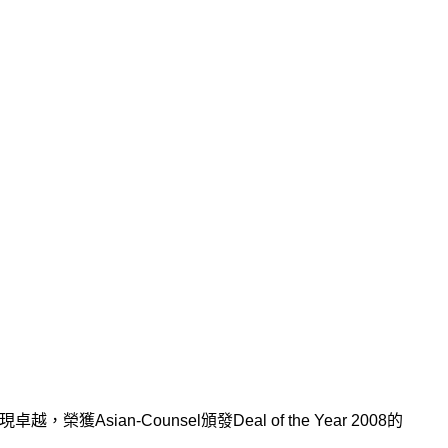
sian-Counsel頒發Deal of the Year 2008的