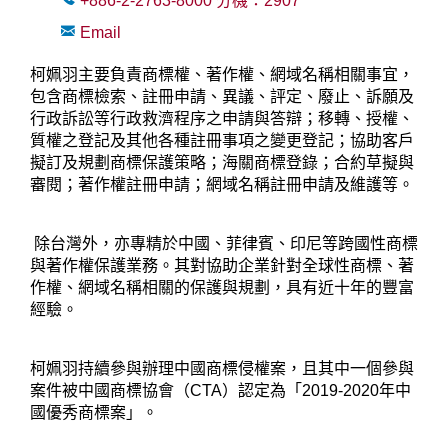
+886-2-2763-8000
分機：
2907
Email
柯姵羽主要負責商標權、著作權、網域名稱相關事宜，
包含商標檢索、註冊申請、異議、評定、廢止、訴願及
行政訴訟等行政救濟程序之申請與答辯；移轉、授權、
質權之登記及其他各種註冊事項之變更登記；協助客戶
擬訂及規劃商標保護策略；海關商標登錄；合約草擬與
審閱；著作權註冊申請；網域名稱註冊申請及維護等。
除台灣外，亦專精於中國、菲律賓、印尼等跨國性商標
與著作權保護業務。其對協助企業針對全球性商標、著
作權、網域名稱相關的保護與規劃，具有近十年的豐富
經驗。
柯姵羽持續參與辦理中國商標侵權案，且其中一個參與
案件被中國商標協會（CTA）認定為「2019-2020年中
國優秀商標案」。