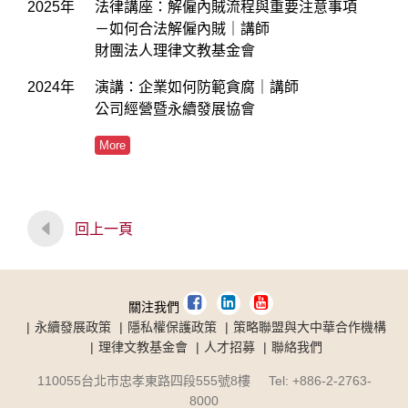
2025年
法律講座：解僱內賊流程與重要注意事項
－如何合法解僱內賊｜講師
財團法人理律文教基金會
2024年
演講：企業如何防範貪腐｜講師
公司經營暨永續發展協會
More
回上一頁
關注我們
永續發展政策
隱私權保護政策
策略聯盟與大中華合作機構
理律文教基金會
人才招募
聯絡我們
110055台北市忠孝東路四段555號8樓 Tel: +886-2-2763-
8000