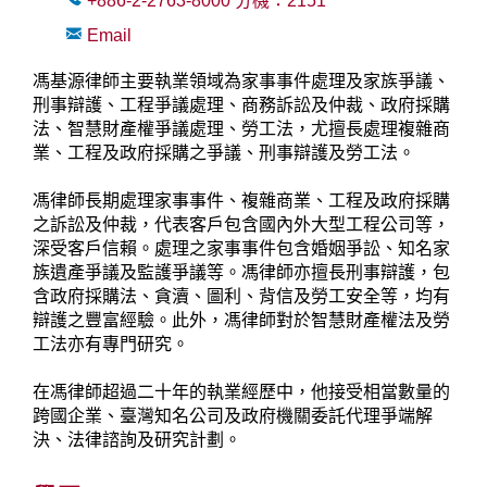
+886-2-2763-8000
分機：
2151
Email
馮基源律師主要執業領域為家事事件處理及家族爭議、
刑事辯護、工程爭議處理、商務訴訟及仲裁、政府採購
法、智慧財產權爭議處理、勞工法，尤擅長處理複雜商
業、工程及政府採購之爭議、刑事辯護及勞工法。
馮律師長期處理家事事件、複雜商業、工程及政府採購
之訴訟及仲裁，代表客戶包含國內外大型工程公司等，
深受客戶信賴。處理之家事事件包含婚姻爭訟、知名家
族遺產爭議及監護爭議等。馮律師亦擅長刑事辯護，包
含政府採購法、貪瀆、圖利、背信及勞工安全等，均有
辯護之豐富經驗。此外，馮律師對於智慧財產權法及勞
工法亦有專門研究。
在馮律師超過二十年的執業經歷中，他接受相當數量的
跨國企業、臺灣知名公司及政府機關委託代理爭端解
決、法律諮詢及研究計劃。