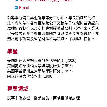
+886-2-2763-8000
分機：
2470
Email
領導本所偽禁藥追訴專業分工小組，專長領域於商標
法、專利法、著作權法及公平交易法等侵權仿冒訴訟與
取締仿冒執行以及商標專利授權暨談判。近年來，業務
專長擴展延伸至藥事法相關之查緝偽藥及禁藥實務，亦
熟悉刑事訴訟及智慧財產權等領域，深獲客戶信賴。
學歷
美國加州大學柏克萊分校法學碩士 (2000)
美國喬治華盛頓大學法學院研究 (1997)
美國華盛頓州立大學法學院研究 (1997)
國立政治大學法學士 (1988)
專業領域
民事爭端處理；醫藥食品；商標權爭端處理