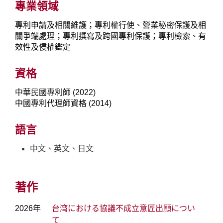
專業領域
專利申請及相關維護；專利權行使、營業秘密保護及相
關爭端處理；專利撰寫及跨國專利保護；專利檢索、有
效性及侵權鑑定
資格
中華民國專利師 (2022)
中國專利代理師資格 (2014)
語言
中文、英文、日文
著作
2026年
台湾における協議不成立意匠出願につい
て