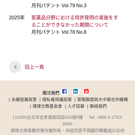
月刊パテント Vol.79 No.3
2025年
医薬品分野における特許発明の実施をす
ることができなかった期間について
月刊パテント Vol.78 No.8
回上一頁
關注我們
永續發展政策
隱私權保護政策
策略聯盟與大中華合作機構
理律文教基金會
人才招募
聯絡我們
110055台北市忠孝東路四段555號8樓 Tel: +886-2-2763-
8000
理律法律事務所著作權所有，非經同意不得翻印轉載或以任何