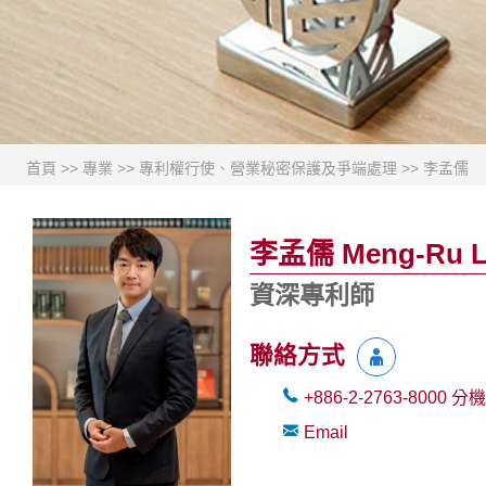
首頁
>>
專業
>>
專利權行使、營業秘密保護及爭端處理
>>
李孟儒
李孟儒 Meng-Ru L
資深專利師
聯絡方式
+886-2-2763-8000
分機
Email