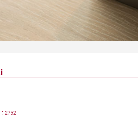
i
：
2752