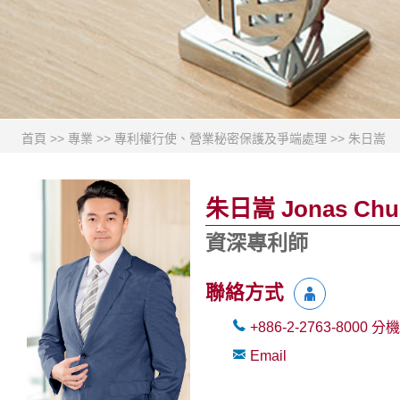
首頁
>>
專業
>>
專利權行使、營業秘密保護及爭端處理
>>
朱日嵩
朱日嵩 Jonas Chu
資深專利師
聯絡方式
+886-2-2763-8000
分機
Email