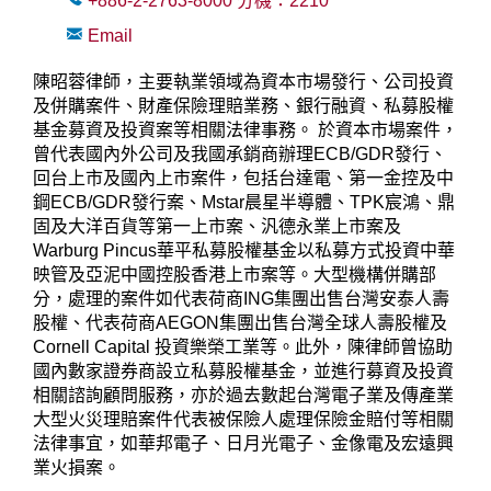
+886-2-2763-8000
分機：
2210
Email
陳昭蓉律師，主要執業領域為資本市場發行、公司投資
及併購案件、財產保險理賠業務、銀行融資、私募股權
基金募資及投資案等相關法律事務。 於資本市場案件，
曾代表國內外公司及我國承銷商辦理ECB/GDR發行、
回台上市及國內上市案件，包括台達電、第一金控及中
鋼ECB/GDR發行案、Mstar晨星半導體、TPK宸鴻、鼎
固及大洋百貨等第一上市案、汎德永業上市案及
Warburg Pincus華平私募股權基金以私募方式投資中華
映管及亞泥中國控股香港上市案等。大型機構併購部
分，處理的案件如代表荷商ING集團出售台灣安泰人壽
股權、代表荷商AEGON集團出售台灣全球人壽股權及
Cornell Capital 投資樂榮工業等。此外，陳律師曾協助
國內數家證券商設立私募股權基金，並進行募資及投資
相關諮詢顧問服務，亦於過去數起台灣電子業及傳產業
大型火災理賠案件代表被保險人處理保險金賠付等相關
法律事宜，如華邦電子、日月光電子、金像電及宏遠興
業火損案。