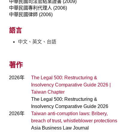
中華民國司法官結業證書 (2009)
中華民國專利代理人 (2006)
中華民國律師 (2006)
語言
中文、英文、台語
著作
2026年
The Legal 500: Restructuring &
Insolvency Comparative Guide 2026 |
Taiwan Chapter
The Legal 500: Restructuring &
Insolvency Comparative Guide 2026
2026年
Taiwan anti-corruption laws: Bribery,
breach of trust, whistleblower protections
Asia Business Law Journal