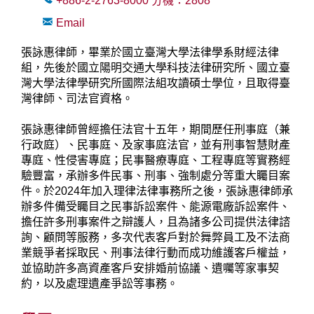
+886-2-2763-8000
分機：
2808
Email
張詠惠律師，畢業於國立臺灣大學法律學系財經法律
組，先後於國立陽明交通大學科技法律研究所、國立臺
灣大學法律學研究所國際法組攻讀碩士學位，且取得臺
灣律師、司法官資格。
張詠惠律師曾經擔任法官十五年，期間歷任刑事庭（兼
行政庭）、民事庭、及家事庭法官，並有刑事智慧財產
專庭、性侵害專庭；民事醫療專庭、工程專庭等實務經
驗豐富，承辦多件民事、刑事、強制處分等重大矚目案
件。於2024年加入理律法律事務所之後，張詠惠律師承
辦多件備受矚目之民事訴訟案件、能源電廠訴訟案件、
擔任許多刑事案件之辯護人，且為諸多公司提供法律諮
詢、顧問等服務，多次代表客戶對於舞弊員工及不法商
業競爭者採取民、刑事法律行動而成功維護客戶權益，
並協助許多高資產客戶安排婚前協議、遺囑等家事契
約，以及處理遺產爭訟等事務。