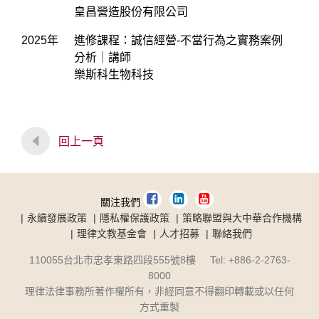
皇昌營造股份有限公司
2025年
進修課程：誠信經營-不當行為之實務案例
分析｜講師
樂斯科生物科技
回上一頁
關注我們
永續發展政策
隱私權保護政策
策略聯盟與大中華合作機構
理律文教基金會
人才招募
聯絡我們
110055台北市忠孝東路四段555號8樓 Tel: +886-2-2763-
8000
理律法律事務所著作權所有，非經同意不得翻印轉載或以任何
方式重製