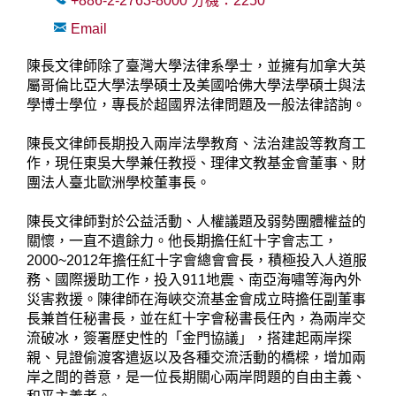
+886-2-2763-8000
分機：
2250
Email
陳長文律師除了臺灣大學法律系學士，並擁有加拿大英
屬哥倫比亞大學法學碩士及美國哈佛大學法學碩士與法
學博士學位，專長於超國界法律問題及一般法律諮詢。
陳長文律師長期投入兩岸法學教育、法治建設等教育工
作，現任東吳大學兼任教授、理律文教基金會董事、財
團法人臺北歐洲學校董事長。
陳長文律師對於公益活動、人權議題及弱勢團體權益的
關懷，一直不遺餘力。他長期擔任紅十字會志工，
2000~2012年擔任紅十字會總會會長，積極投入人道服
務、國際援助工作，投入911地震、南亞海嘯等海內外
災害救援。陳律師在海峽交流基金會成立時擔任副董事
長兼首任秘書長，並在紅十字會秘書長任內，為兩岸交
流破冰，簽署歷史性的「金門協議」，搭建起兩岸探
親、見證偷渡客遣返以及各種交流活動的橋樑，增加兩
岸之間的善意，是一位長期關心兩岸問題的自由主義、