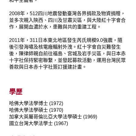
和平主義者。
2008年，512四川地震發動臺灣各界捐款及物資捐贈，
並多次親入陝西、四川及甘肅災區，與大陸紅十字會合
作，展開血濃於水，患難與共的重建工程。
2011年，311日本東北地區發生芮氏規模9.0強震，隨
後引發海嘯及核電廠輻射外洩。紅十字會自災難發生
後，陳律師親自前往福島、宮城及岩手災區，與日本赤
十字社保持緊密聯繫，並發起募款活動，運用台灣民眾
善款與日本赤十字社簽訂援建計畫。
學歷
哈佛大學法學博士 (1972)
哈佛大學法學碩士 (1970)
加拿大英屬哥倫比亞大學法學碩士 (1969)
國立台灣大學法學士 (1967)