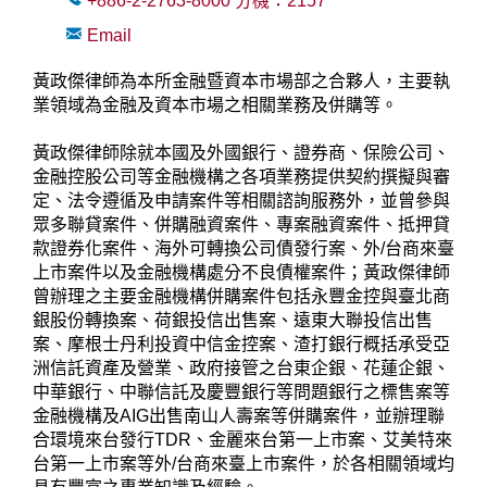
+886-2-2763-8000
分機：
2157
Email
黃政傑律師為本所金融暨資本市場部之合夥人，主要執
業領域為金融及資本市場之相關業務及併購等。
黃政傑律師除就本國及外國銀行、證券商、保險公司、
金融控股公司等金融機構之各項業務提供契約撰擬與審
定、法令遵循及申請案件等相關諮詢服務外，並曾參與
眾多聯貸案件、併購融資案件、專案融資案件、抵押貸
款證券化案件、海外可轉換公司債發行案、外/台商來臺
上市案件以及金融機構處分不良債權案件；黃政傑律師
曾辦理之主要金融機構併購案件包括永豐金控與臺北商
銀股份轉換案、荷銀投信出售案、遠東大聯投信出售
案、摩根士丹利投資中信金控案、渣打銀行概括承受亞
洲信託資產及營業、政府接管之台東企銀、花蓮企銀、
中華銀行、中聯信託及慶豐銀行等問題銀行之標售案等
金融機構及AIG出售南山人壽案等併購案件，並辦理聯
合環境來台發行TDR、金麗來台第一上市案、艾美特來
台第一上市案等外/台商來臺上市案件，於各相關領域均