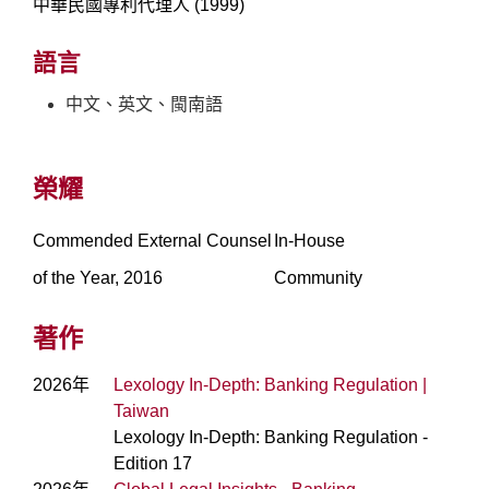
中華民國專利代理人 (1999)
語言
中文、英文、閩南語
榮耀
Commended External Counsel
In-House
of the Year, 2016
Community
著作
2026年
Lexology In-Depth: Banking Regulation |
Taiwan
Lexology In-Depth: Banking Regulation -
Edition 17