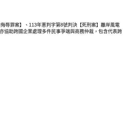
侮辱罪案】、113年憲判字第8號判決【死刑案】離岸風電
亦協助跨國企業處理多件民事爭端與商務仲裁，包含代表跨