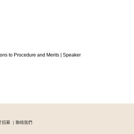
ns to Procedure and Merits | Speaker
才招募
聯絡我們