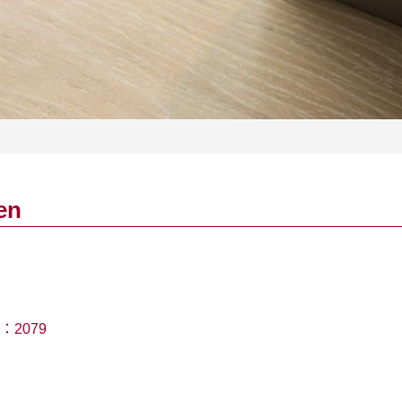
en
：
2079