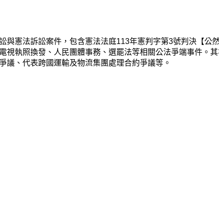
與憲法訴訟案件，包含憲法法庭113年憲判字第3號判決【公然
電視執照換發、人民團體事務、選罷法等相關公法爭端事件。其
爭議、代表跨國運輸及物流集團處理合約爭議等。