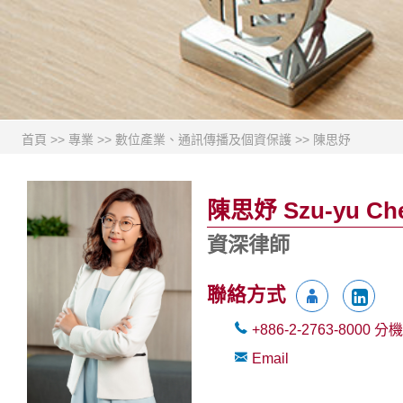
首頁
>>
專業
>>
數位產業、通訊傳播及個資保護
>>
陳思妤
陳思妤 Szu-yu Ch
資深律師
聯絡方式
+886-2-2763-8000
分機
Email