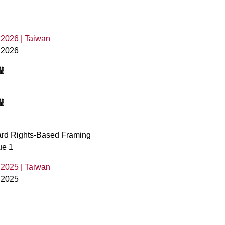
2026 | Taiwan
 2026
權
權
ward Rights-Based Framing
ue 1
2025 | Taiwan
 2025