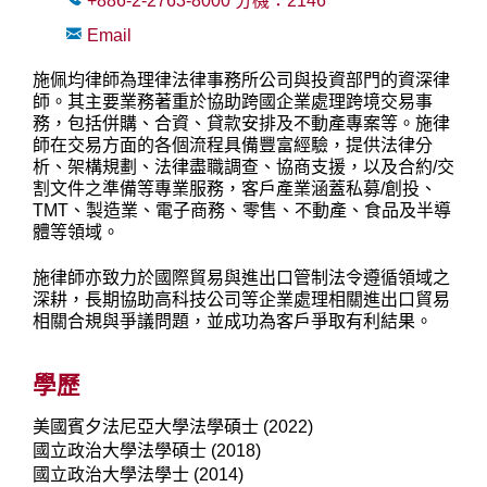
+886-2-2763-8000
分機：
2146
Email
施佩均律師為理律法律事務所公司與投資部門的資深律
師。其主要業務著重於協助跨國企業處理跨境交易事
務，包括併購、合資、貸款安排及不動產專案等。施律
師在交易方面的各個流程具備豐富經驗，提供法律分
析、架構規劃、法律盡職調查、協商支援，以及合約
/
交
割文件之準備等專業服務，客戶產業涵蓋私募
/
創投、
TMT
、製造業、電子商務、零售、不動產、食品及半導
體等領域。
施律師亦致力於國際貿易與進出口管制法令遵循領域之
深耕，長期協助高科技公司等企業處理相關進出口貿易
相關合規與爭議問題，並成功為客戶爭取有利結果。
學歷
美國賓夕法尼亞大學法學碩士 (2022)
國立政治大學法學碩士 (2018)
國立政治大學法學士 (2014)