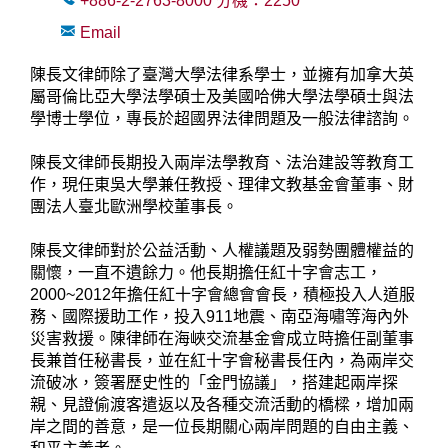
+886-2-2763-8000
分機：
2250
Email
陳長文律師除了臺灣大學法律系學士，並擁有加拿大英
屬哥倫比亞大學法學碩士及美國哈佛大學法學碩士與法
學博士學位，專長於超國界法律問題及一般法律諮詢。
陳長文律師長期投入兩岸法學教育、法治建設等教育工
作，現任東吳大學兼任教授、理律文教基金會董事、財
團法人臺北歐洲學校董事長。
陳長文律師對於公益活動、人權議題及弱勢團體權益的
關懷，一直不遺餘力。他長期擔任紅十字會志工，
2000~2012年擔任紅十字會總會會長，積極投入人道服
務、國際援助工作，投入911地震、南亞海嘯等海內外
災害救援。陳律師在海峽交流基金會成立時擔任副董事
長兼首任秘書長，並在紅十字會秘書長任內，為兩岸交
流破冰，簽署歷史性的「金門協議」，搭建起兩岸探
親、見證偷渡客遣返以及各種交流活動的橋樑，增加兩
岸之間的善意，是一位長期關心兩岸問題的自由主義、