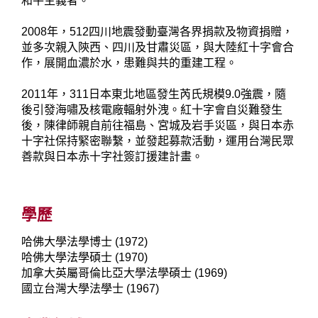
和平主義者。
2008年，512四川地震發動臺灣各界捐款及物資捐贈，
並多次親入陝西、四川及甘肅災區，與大陸紅十字會合
作，展開血濃於水，患難與共的重建工程。
2011年，311日本東北地區發生芮氏規模9.0強震，隨
後引發海嘯及核電廠輻射外洩。紅十字會自災難發生
後，陳律師親自前往福島、宮城及岩手災區，與日本赤
十字社保持緊密聯繫，並發起募款活動，運用台灣民眾
善款與日本赤十字社簽訂援建計畫。
學歷
哈佛大學法學博士 (1972)
哈佛大學法學碩士 (1970)
加拿大英屬哥倫比亞大學法學碩士 (1969)
國立台灣大學法學士 (1967)