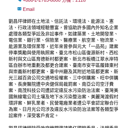
+886-2-2763-8000
分機：
2128
Email
劉昌坪律師在土地法、信託法、環境法、能源法、憲
法、行政法領域經驗豐富，曾協助許多國內外知名企業
處理各類型爭訟及非訟事件，如建築業、土地開發業、
電信業、銀行業、保險業、醫療業、航空業、物流業、
能源業及環保業等，近年來曾參與元大「一品苑」建案
停車獎勵與使用執照案、臺北市松山區復源新村、西松
新村與文山區育德新村都更案、新北市板橋江翠水岸特
區自辦市地重劃及都更合建案、臺南市安平區履鋒東村
與崇義新村都更案、臺中州廳及其附近地區都更案、新
光三越百貨公司交通地役權案、三中併購案、旺中併購
案、長庚醫院遭中央健保局裁罰案、南亞公司空汙費
案、南茂科技公司遭認定違反水污染防治法案、臺灣美
國無線電公司土壤及地下水污染整治案、美麗灣渡假村
環評案、鮮乳業者、民營電廠業者遭公平會認定聯合行
為案、日月光公司涉及違反水污染防治法案等各類型爭
訟案件，深受客戶肯定。