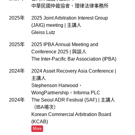
中華民國仲裁協會、理律法律事務所
2025年
2025 Joint Arbitration Interest Group
(JAIG) meeting | 主講人
Gleiss Lutz
2025年
2025 IPBA Annual Meeting and
Conference 2025 | 與談人
The Inter-Pacific Bar Association (IPBA)
2024年
2024 Asset Recovery Asia Conference |
主講人
Stephenson Harwood、
WongPartnership、Informa PLC
2024年
The Seoul ADR Festival (SAF) | 主講人
（IBA場次）
Korean Commercial Arbitration Board
(KCAB)
More