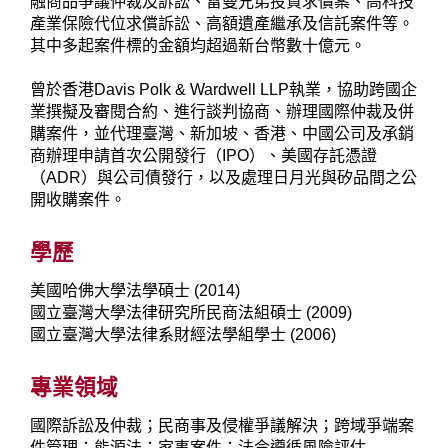
融商品爭議仲裁及訴訟、雷曼兄弟投資求償案、高科技
產業保險代位求償訴訟、高額遺產繼承及信託案件等。
其中多起案件標的金額均超過新台幣數十億元。
曾於香港Davis Polk & Wardwell LLP執業，協助跨國企
業撰擬及審閱合約、進行談判協商、辦理國際仲裁及併
購案件，並代理臺灣、新加坡、香港、中國公司及承銷
商辦理申請首次公開發行（IPO）、美國存託憑證
（ADR）與公司債發行，以及處理日月光與矽品間之公
開收購案件。
學歷
美國哈佛大學法學碩士 (2014)
國立臺灣大學法律研究所民商法組碩士 (2009)
國立臺灣大學法律系財經法學組學士 (2006)
專業領域
國際訴訟及仲裁；民商事及侵權爭議解決；跨域爭端案
件管理；能源法；家事案件；法令遵循風險評估