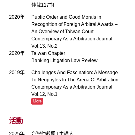
仲裁117期
2020年
Public Order and Good Morals in
Recognition of Foreign Arbitral Awards –
An Overview of Taiwan Court
Contemporary Asia Arbitration Journal,
Vol.13, No.2
2020年
Taiwan Chapter
Banking Litigation Law Review
2019年
Challenges And Fascination: A Message
To Neophytes In The Arena Of Arbitration
Contemporary Asia Arbitration Journal,
Vol.12, No.1
More
活動
2025年
台灣仲裁週 | 主講人