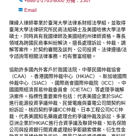
+886-2-2763-8000
分機：
2307
Email
陳緯人律師畢業於臺灣大學法律系財經法學組，並取得
臺灣大學法律研究所民商法組碩士及美國哈佛大學法學
碩士，同時具有我國律師及美國紐約州律師資格。專長
領域為跨國民商事糾紛解決，擅長處理訴訟、仲裁、調
解等案件，於契約審閱及談判、公司投資、法律遵循/法
令諮詢等相關法律事務，均有豐富經驗。
協助許多國內外客戶於我國法院、中華民國仲裁協會
（CAA）、香港國際仲裁中心（HKIAC）、新加坡國際
仲裁中心（SIAC）、國際商會國際仲裁院（ICC）、中
國國際經濟貿易仲裁委員會（CIETAC）等處理爭端解
決案件。指標性重要案件包括：代表美國企業於SIAC
進行能源投資爭議仲裁、民營電廠與臺電公司間契約糾
紛訴訟、核四契約爭議ICC仲裁、日本工程公司ICC仲
裁、代表美國知名藥廠處理合約爭議仲裁及訴訟、多家
亞洲企業於HKIAC進行合資爭議及聯貸仲裁、知名保險
公司與投資銀行間資產處理紛爭鉅額索償案、衍生性金