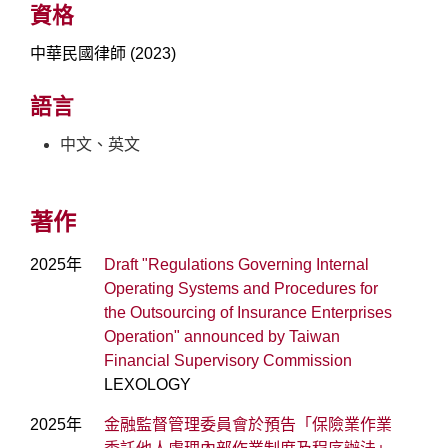
資格
中華民國律師 (2023)
語言
中文、英文
著作
2025年
Draft "Regulations Governing Internal
Operating Systems and Procedures for
the Outsourcing of Insurance Enterprises
Operation" announced by Taiwan
Financial Supervisory Commission
LEXOLOGY
2025年
金融監督管理委員會於預告「保險業作業