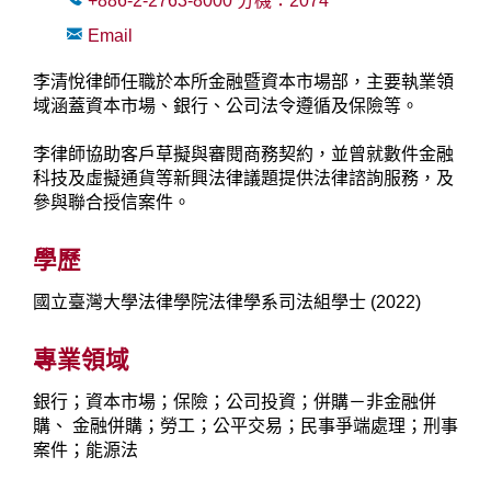
+886-2-2763-8000
分機：
2074
Email
李清悅律師任職於本所金融暨資本市場部，主要執業領
域涵蓋資本市場、銀行、公司法令遵循及保險等。
李律師協助客戶草擬與審閱商務契約，並曾就數件金融
科技及虛擬通貨等新興法律議題提供法律諮詢服務，及
參與聯合授信案件。
學歷
國立臺灣大學法律學院法律學系司法組學士 (2022)
專業領域
銀行；資本市場；保險；公司投資；併購－非金融併
購、 金融併購；勞工；公平交易；民事爭端處理；刑事
案件；能源法