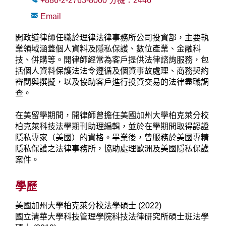
+886-2-2763-8000
分機：
2446
Email
開政道律師任職於理律法律事務所公司投資部，主要執
業領域涵蓋個人資料及隱私保護、數位產業、金融科
技、併購等。開律師經常為客戶提供法律諮詢服務，包
括個人資料保護法法令遵循及個資事故處理、商務契約
審閱與撰擬，以及協助客戶進行投資交易的法律盡職調
查。
在美留學期間，開律師曾擔任美國加州大學柏克萊分校
柏克萊科技法學期刊助理編輯，並於在學期間取得認證
隱私專家（美國）的資格。畢業後，曾服務於美國專精
隱私保護之法律事務所，協助處理歐洲及美國隱私保護
案件。
學歷
美國加州大學柏克萊分校法學碩士 (2022)
國立清華大學科技管理學院科技法律研究所碩士班法學