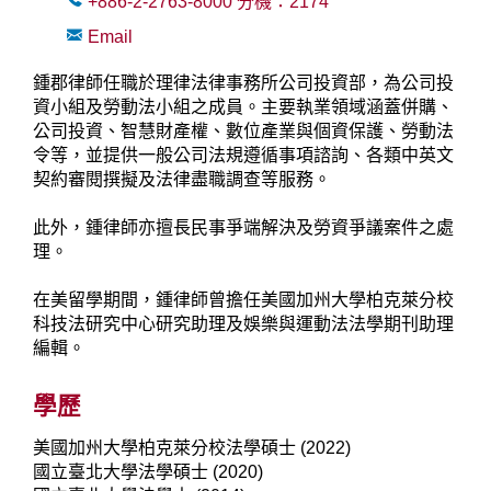
+886-2-2763-8000
分機：
2174
Email
鍾郡律師任職於理律法律事務所公司投資部，為公司投
資小組及勞動法小組之成員。主要執業領域涵蓋併購、
公司投資、智慧財產權、數位產業與個資保護、勞動法
令等，並提供一般公司法規遵循事項諮詢、各類中英文
契約審閱撰擬及法律盡職調查等服務。
此外，鍾律師亦擅長民事爭端解決及勞資爭議案件之處
理。
在美留學期間，鍾律師曾擔任美國加州大學柏克萊分校
科技法研究中心研究助理及娛樂與運動法法學期刊助理
編輯。
學歷
美國加州大學柏克萊分校法學碩士 (2022)
國立臺北大學法學碩士 (2020)