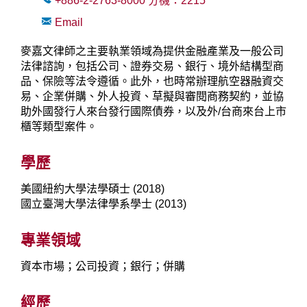
+886-2-2763-8000
分機：
2215
Email
麥嘉文律師之主要執業領域為提供金融產業及一般公司
法律諮詢，包括公司、證券交易、銀行、境外結構型商
品、保險等法令遵循。此外，也時常辦理航空器融資交
易、企業併購、外人投資、草擬與審閱商務契約，並協
助外國發行人來台發行國際債券，以及外/台商來台上市
櫃等類型案件。
學歷
美國紐約大學法學碩士 (2018)
國立臺灣大學法律學系學士 (2013)
專業領域
資本市場；公司投資；銀行；併購
經歷