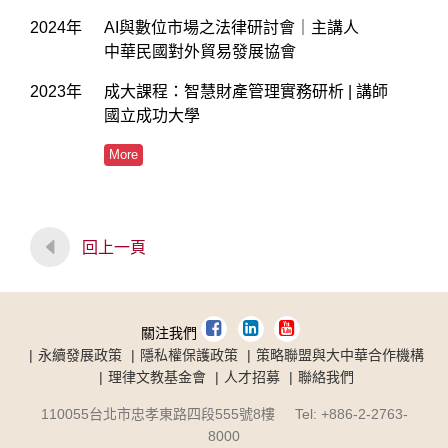
2024年
AI與數位市場之法律研討會｜主講人
中華民國對外貿易發展協會
2023年
成大課程：智慧財產管理實務研析 | 講師
國立成功大學
More
回上一頁
關注我們
永續發展政策
隱私權保護政策
策略聯盟與大中華合作機構
理律文教基金會
人才招募
聯絡我們
110055台北市忠孝東路四段555號8樓 Tel: +886-2-2763-
8000