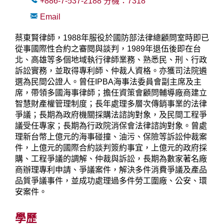
+886-7-537-2188
分機：
7318
Email
蔡東賢律師，1988年服役於國防部法律總顧問室時即已
從事國際性合約之審閱與談判，1989年退伍後即在台
北、高雄等多個地域執行律師業務、熟悉民、刑、行政
訴訟實務，並取得專利師、仲裁人資格。亦獲司法院遴
選為民間公證人。曾任IPBA海事法委員會副主席及主
席，帶領多國海事律師；擔任資策會顧問輔導廠商建立
智慧財產權管理制度；長年處理多層次傳銷事業的法律
爭議；長期為政府機關採購法諮詢對象，及民間工程爭
議受任專家；長期為行政院消保會法律諮詢對象。曾處
理新台幣上億元的海事碰撞、油污、保險等訴訟仲裁案
件，上億元的國際合約談判簽約事宜，上億元的政府採
購、工程爭議的調解、仲裁與訴訟，長期為數家著名廠
商辦理專利申請、爭議案件，解決多件消費爭議及產品
品質爭議事件，並成功處理過多件勞工圍廠、公安、環
安案件。
學歷