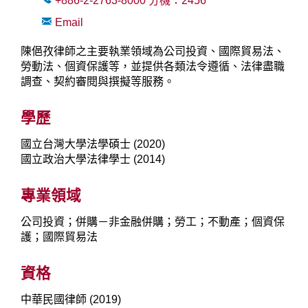
+886-2-2763-8000
分機：
2456
Email
陳俋孜律師之主要執業領域為公司投資、國際貿易法、
勞動法、個資保護等，並提供各類法令遵循、法律盡職
調查、契約審閱與撰擬等服務。
學歷
國立台灣大學法學碩士 (2020)
國立政治大學法律學士 (2014)
專業領域
公司投資；併購－非金融併購；勞工；不動產；個資保
護；國際貿易法
資格
中華民國律師 (2019)