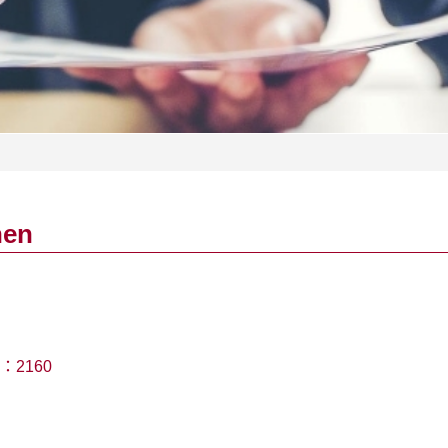
hen
：
2160