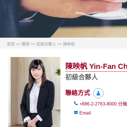
首頁
>>
團隊
>>
初級合夥人
>>
陳映帆
陳映帆 Yin-Fan C
初級合夥人
聯絡方式
+886-2-2763-8000
分機
Email