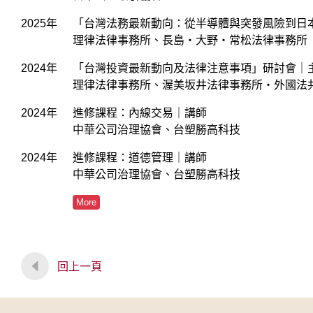
2025年
「台灣法務最新動向：從半導體與突發風險到日
理律法律事務所、長島・大野・常松法律事務所
2024年
「台灣投資最新動向及法律注意事項」研討會｜
理律法律事務所、渥美坂井法律事務所・外國法共
2024年
進修課程：內線交易｜講師
中華公司治理協會、台塑勝高科技
2024年
進修課程：道德管理｜講師
中華公司治理協會、台塑勝高科技
More
回上一頁