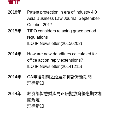
著作
2018年
Patent protection in era of Industry 4.0
Asia Business Law Journal September-
October 2017
2015年
TIPO considers relaxing grace period
regulations
ILO IP Newsletter (20150202)
2014年
How are new deadlines calculated for
office action reply extensions?
ILO IP Newsletter (20141215)
2014年
OA申復期間之延展如何計算新期間
理律新知
2014年
經濟部智慧財產局正研擬放寬優惠期之相
關規定
理律新知