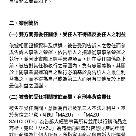
背信罪之要旨如下。
二、案例簡析
(
)
一
雙方間有委任關係，受任人不得違反委任人之利益
依據相關證據資料及供述，被告受到告訴人之委任而參
與告訴人事業之營運，依告訴人之指派從事事業營運之
執行，並因此實際上經手營運項目，則在委任關係終止
前，被告對其任務執行之範圍內，負有忠實義務，其關
於上開事業營運項目之執行必須基於為告訴人之最佳利
益為之，而不得為自己或為第三人而另有其他反於上開
最佳利益之圖謀。
(
)
二
被告於受任期間搶註商標，有刑事背信責任
被告在受任期間，意圖為自己及第三人不法之利益，基
MAZU
MAZU
於背信之犯意，明知「
」、「
SAILCLOTH
」為告訴人經營事業所有並用以行銷商品之
MAZU
商標，竟以「
」為商標向經濟部智慧財產局申請
註冊商標為其個人所有，所指定用商品與告訴人所經營