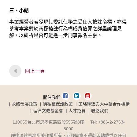
三、小結
事業經營者若發現其委託任務之受任人搶註商標，亦得
參考本案對於商標搶註行為構成背信罪之詳盡論理見
解，以研析是否可能進一步刑事罪名主張。
回上一頁
關注我們
永續發展政策
隱私權保護政策
策略聯盟與大中華合作機構
理律文教基金會
人才招募
聯絡我們
110055台北市忠孝東路四段555號8樓 Tel: +886-2-2763-
8000
理律法律事務所著作權所有，非經同意不得翻印轉載或以任何