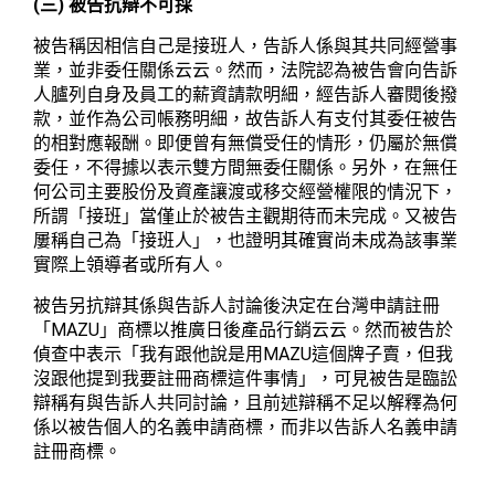
(
)
三
被告抗辯不可採
被告稱因相信自己是接班人，告訴人係與其共同經營事
業，並非委任關係云云。然而，法院認為被告會向告訴
人臚列自身及員工的薪資請款明細，經告訴人審閱後撥
款，並作為公司帳務明細，故告訴人有支付其委任被告
的相對應報酬。即便曾有無償受任的情形，仍屬於無償
委任，不得據以表示雙方間無委任關係。另外，在無任
何公司主要股份及資產讓渡或移交經營權限的情況下，
所謂「接班」當僅止於被告主觀期待而未完成。又被告
屢稱自己為「接班人」，也證明其確實尚未成為該事業
實際上領導者或所有人。
被告另抗辯其係與告訴人討論後決定在台灣申請註冊
MAZU
「
」商標以推廣日後產品行銷云云。然而被告於
MAZU
偵查中表示「我有跟他說是用
這個牌子賣，但我
沒跟他提到我要註冊商標這件事情」，可見被告是臨訟
辯稱有與告訴人共同討論，且前述辯稱不足以解釋為何
係以被告個人的名義申請商標，而非以告訴人名義申請
註冊商標。