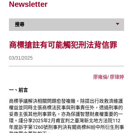
Newsletter
搜尋
商標搶註有可能觸犯刑法背信罪
03/31/2025
廖雍倫
/
廖瑋婷
一、前言
商標爭議解決相關問題愈發複雜，除提出行政救濟維護
權益並同時主張商標法民事與刑事責任外，透過刑事的
妥善主張其他刑事罪名，亦為保護智慧財產權重要的一
2025
2
112
環。謹分享
年
月甫宣判之臺灣新北地方法院
1260
年度訴字第
號刑事判決有關商標糾紛中所衍生刑事