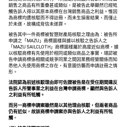
銷售之商品有所重疊甚或類似，是被告此舉顯然已經牴
觸告訴人得以其原本商標在台灣銷售商品之利益。惟因
為商標均遭核駁而不得註冊，而未生損害結果，而僅止
於未遂，故構成背信未遂罪。
被告其中一件商標被智慧財產局核駁之理由為：被告所
MAZU
申請之「
」商標圖樣與據以核駁之告訴人之
MAZU SAILCLOTH
「
」商標圖樣屬於高度近似商標，據
以核駁商標有先使用於相同或類似商品之事實，堪認被
告申請商標係相關或競爭同業之間因業務經營關係而知
悉他人先使用商標之存在，有意圖仿襲而申請註冊之情
形。
法院認為前述核駁理由即可佐證被告是在受任期間違反
告訴人所營事業之利益在台灣申請商標，顯然與告訴人
之利益有所牴觸。
而另一商標申請案雖然是以其他理由核駁，但兩者商品
仍有近似，故該商標申請案亦與告訴人之利益有所牴
觸
。