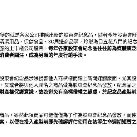
期待的就是各家公司推陳出新的股東會紀念品，隨者今年股東會
3C
清潔用品、保健食品、
周邊商品等，玲瑯滿目五花八門的紀
應的上市櫃公司股票，
每年各家股東會紀念品往往蔚為媒體廣泛
消費者關注，成為另類的年度行銷手法
。
股東會紀念品涉嫌侵害他人商標權而躍上新聞媒體版面，尤其股
，又或者將與他人聯名之商品做為股東會紀念品發放，紀念品之
財產權保護意識，故為避免有商標侵權之疑慮，於紀念品產製前
商品，雖然此項商品可能僅僅為了作為股東會紀念品發放，而使
索，以便在投入產製前即先確認評估使用在該等生命週期短暫之