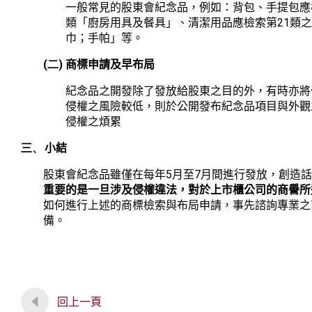
一般常見的股東會紀念品，例如：背包、手提包應
21
類「廚房用具及餐具」、清潔用品應檢索第
類
巾；手帕」等。
(二)
商標申請及早布局
紀念品之開發除了發放給股東之目的外，有時亦將
侵權之風險較低，則於公開發布紀念品項目與外觀
侵權之煩累
三、
小結
5
7
股東會紀念品雖僅在每年
月至
月間進行發放，創造
重要的是一旦涉及侵權違法，對於上市櫃公司的商譽所
如何進行上述的商標檢索與布局申請，事先諮詢專業之
備。
回上一頁