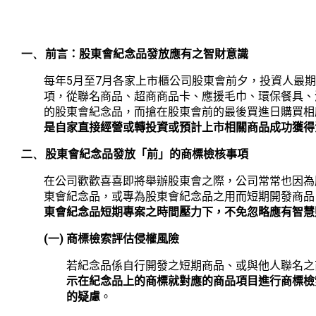
一、
前言：股東會紀念品發放應有之智財意識
5
7
每年
月至
月各家上市櫃公司股東會前夕，投資人最
項，從聯名商品、超商商品卡、應援毛巾、環保餐具、
的股東會紀念品，而搶在股東會前的最後買進日購買相
是自家直接經營或轉投資或預計上市相關商品成功獲得
二、
股東會紀念品發放「前」的商標檢核事項
在公司歡歡喜喜即將舉辦股東會之際，公司常常也因為
東會紀念品，或專為股東會紀念品之用而短期開發商品
東會紀念品短期專案之時間壓力下，不免忽略應有智慧
(一)
商標檢索評估侵權風險
若紀念品係自行開發之短期商品、或與他人聯名之
示在紀念品上的商標就對應的商品項目進行商標檢
的疑慮
。