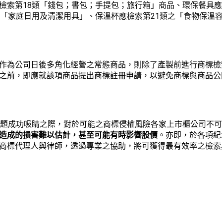
18
檢索第
類「錢包；書包；手提包；旅行箱」商品、環保餐具
21
之「家庭日用及清潔用具」、保溫杯應檢索第
類之「食物保溫
作為公司日後多角化經營之常態商品，則除了產製前進行商標檢
之前，即應就該項商品提出商標註冊申請，以避免商標與商品公
話題成功吸睛之際，對於可能之商標侵權風險各家上市櫃公司不
造成的損害難以估計，甚至可能有時影響股價
。亦即，於各項紀
商標代理人與律師，透過專業之協助，將可獲得最有效率之檢索