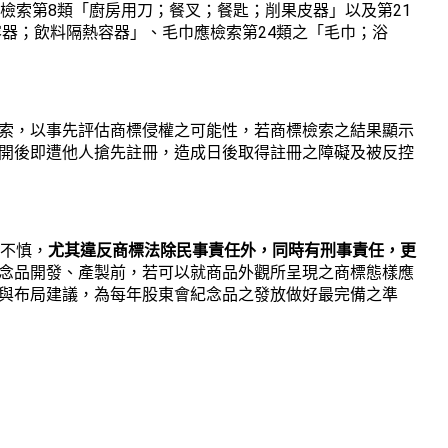
8
21
應檢索第
類「廚房用刀；餐叉；餐匙；削果皮器」以及第
24
容器；飲料隔熱容器」、毛巾應檢索第
類之「毛巾；浴
索，以事先評估商標侵權之可能性，若商標檢索之結果顯示
開後即遭他人搶先註冊，造成日後取得註冊之障礙及被反控
可不慎，
尤其違反商標法除民事責任外，同時有刑事責任，更
念品開發、產製前，若可以就商品外觀所呈現之商標態樣應
與布局建議，為每年股東會紀念品之發放做好最完備之準