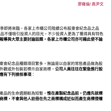
廖雍倫
/
高尹文
旺季即將來臨，各家上市櫃公司陸續公布股東會紀念品之品
念品不僅吸引投資人的目光，不少投資人更為了獲得具有特色
報導與大眾主要討論話題，各家上市櫃公司亦可藉此使不論
東會紀念品種類項目繁多，無論是以自家的常態產品做為股
外觀或外包裝若標示自家商標，
公司人員往往在緊急進行股
應有下列檢核事項
：
產品的生命週期較為短暫，
惟在產製紀念品前，仍應先就標
商標，不會與他人註冊在先之商標構成近似而產生商標侵權