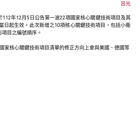
呂光
112
12
5
22
於
年
月
日公告第一波
項國家核心關鍵技術項目及其
10
當日起生效。此次新增之
項核心關鍵技術項目，包括小衛
術項目之編號順序。
國家核心關鍵技術項目清單的修正方向上會與美國、德國等