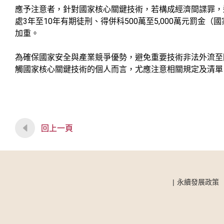
應予注意者，針對國家核心關鍵技術，若構成經濟間諜罪，
3
10
500
5,000
處
年至
年有期徒刑、得併科
萬至
萬元罰金（國
加重。
為確保國家安全與產業競爭優勢，避免重要技術非法外流至
觸國家核心關鍵技術的個人而言，尤應注意相關規定及清單
回上一頁
永續發展政策