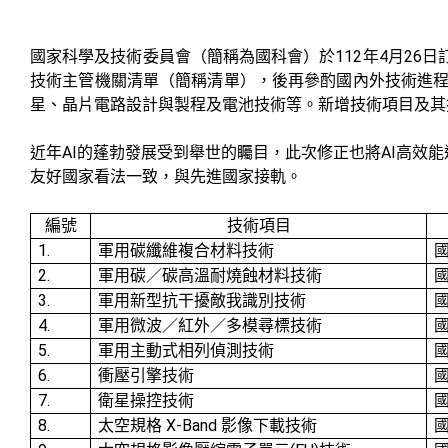
112
4
26
國家科學及技術委員會（簡稱為國科會）於
年
月
日
技術主管機關清單（簡稱清單），後再參酌國內外技術進
星、晶片電路設計與製程及電池技術等。新增技術項目及其
AI
AI
近年
的蓬勃發展受到舉世的矚目，此次修正也將
高效能
友好國家看法一致，與先進國家接軌。
編號
技術項目
1.
軍用碳纖維複合材料技術
2.
軍用碳／碳高溫耐燒蝕材料技術
3.
軍用新型抗干擾敵我識別技術
4.
軍用微波／紅外／多模尋標技術
5.
軍用主動式相列偵測技術
6.
衝壓引擎技術
7.
衛星操控技術
8.
X-Band
太空規格
影像下載技術