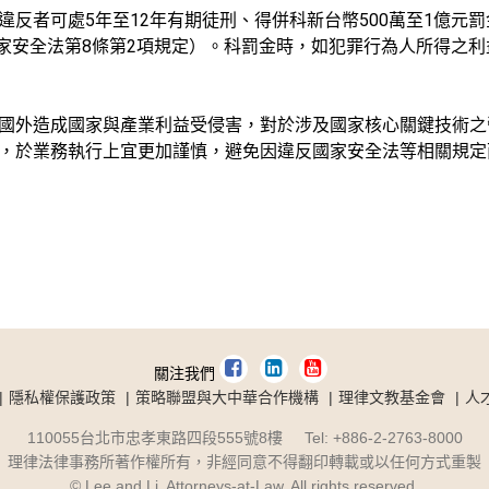
5
12
500
1
違反者可處
年至
年有期徒刑、得併科新台幣
萬至
億元罰
8
2
家安全法第
條第
項規定）。科罰金時，如犯罪行為人所得之利
國外造成國家與產業利益受侵害，對於涉及國家核心關鍵技術之
，於業務執行上宜更加謹慎，避免因違反國家安全法等相關規定
關注我們
隱私權保護政策
策略聯盟與大中華合作機構
理律文教基金會
人
110055台北市忠孝東路四段555號8樓 Tel: +886-2-2763-8000
理律法律事務所著作權所有，非經同意不得翻印轉載或以任何方式重製
© Lee and Li, Attorneys-at-Law, All rights reserved.