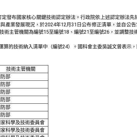
訂定發布國家核心關鍵技術認定辦法。行政院依上述認定辦法先
2024
12
31
程與產業發展現況，於
年
月
日公布修正清單，並自公告
15
18
21
26
技術主管機關為編號
至編號
、編號
至編號
，並調整技
24
運算的技術納入清單中（編號
）。國科會主委吳誠文曾表示，
技術主管機關
國防部
國防部
國防部
國防部
國防部
國防部
國家科學及技術委員會
國家科學及技術委員會