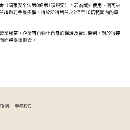
8
1
金（國家安全法第
條第
項規定）。若為域外使用，則可被
2
10
益超過罰金最多額，得於所得利益之
倍至
倍範圍內酌量
營業秘密，企業可再強化自身的保護及管理機制。對於得接
而面臨嚴重刑責。
才招募
聯絡我們