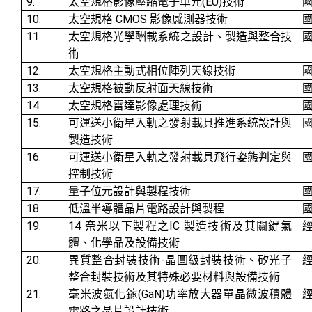
9.
(EU)
太空規格影像壓縮電子單元
技術
10.
CMOS
太空規格
影像感測器技術
11.
太空規格光學酬載系統之設計、製造與整合技
術
12.
太空規格主動式相位陣列天線技術
13.
太空規格被動反射面天線技術
14.
太空規格雷達影像處理技術
15.
可運送小衛星入軌之發射載具推進系統設計與
製造技術
16.
可運送小衛星入軌之發射載具飛行姿態判定與
控制技術
17.
量子位元設計與製程技術
18.
低溫半導體晶片電路設計與製程
19.
14
IC
奈米以下製程之
製造技術及其關鍵氣
體、化學品及設備技術
20.
-
異質整合封裝技術
晶圓級封裝技術、矽光子
整合封裝技術及其特殊必要材料與設備技術
21.
(GaN)
毫米波氮化鎵
功率放大器單晶微波積體
電路之晶片設計技術