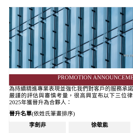
PROMOTION ANNOUNCEM
為持續精進專業表現並強化我們對客戶的服務承
嚴謹的評估與審慎考量，很高興宣布以下三位律
2025年獲晉升為合夥人
：
晉升名單
(
依姓氏筆畫排序
)
李劍非
徐敬能