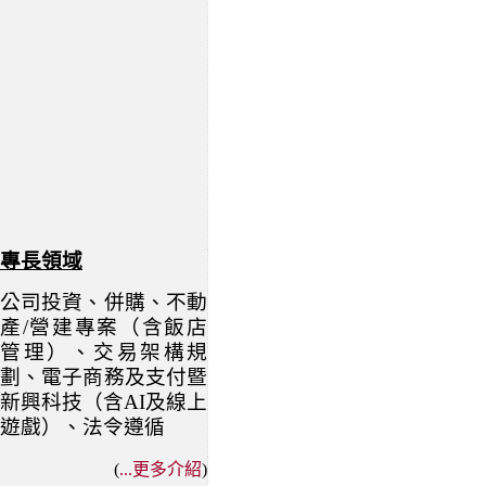
專長領域
公司投資、併購、不動
產/營建專案（含飯店
管理）、交易架構規
劃、電子商務及支付暨
新興科技（含AI及線上
遊戲）、法令遵循
(
...
更多介紹
)