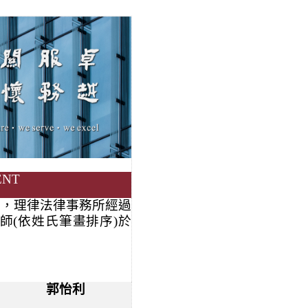
ENT
諾，理律法律事務所經過
師(依姓氏筆畫排序)於
郭怡利