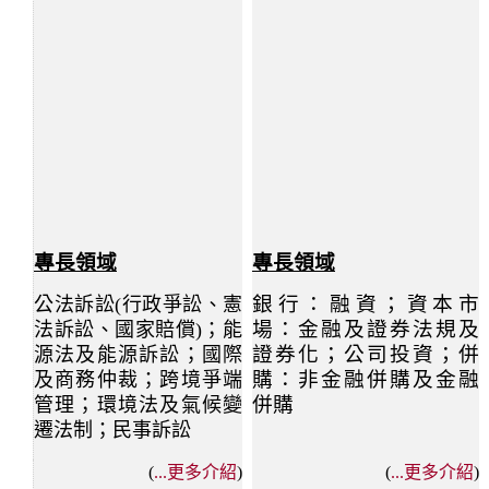
專長領域
專長領域
銀行：融資；資本市
公法訴訟(行政爭訟、憲
場：金融及證券法規及
法訴訟、國家賠償)；能
證券化；公司投資；併
源法及能源訴訟；國際
購：非金融併購及金融
及商務仲裁；跨境爭端
併購
管理；環境法及氣候變
遷法制；民事訴訟
(
...
更多介紹
)
(
...
更多介紹
)