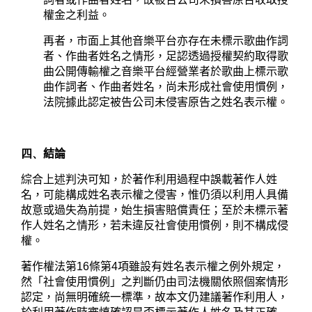
權金之利益。
再者，市面上其他音樂平台亦存在未標示歌曲作詞
者、作曲者姓名之情形，足認透過授權契約取得歌
曲公開傳輸權之音樂平台經營業者於歌曲上標示歌
曲作詞者、作曲者姓名，尚未形成社會使用慣例，
法院據此認定被告公司未侵害原告之姓名表示權。
四、
結論
綜合上述判決可知，於著作利用過程中誤載著作人姓
名，可能構成姓名表示權之侵害，惟仍須以利用人具備
故意或過失為前提，始生損害賠償責任；至於未標示著
作人姓名之情形，若未違反社會使用慣例，則不構成侵
權。
著作權法第
16
條第
4
項雖設有姓名表示權之例外規定，
然「社會使用慣例」之判斷仍由司法機關依照個案情形
認定，尚無明確統一標準，故本文仍建議著作利用人，