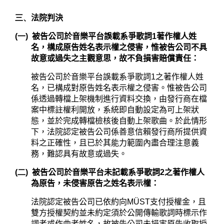
三、
法院判決
(一)
被告公司於音樂平台誤載系爭歌詞
1
著作權人姓
名，構成原告姓名表示權之侵害，惟被告公司不具
故意或過失之主觀意思，故不負損害賠償責任：
被告公司於音樂平台誤載系爭歌詞
1
之著作權人姓
名，已構成對原告姓名表示權之侵害。惟被告公司
係透過轉檔上架機制進行資料交換，由發行商在檔
案中標註權利開放，系統即自動設定為可上架狀
態，並於完成轉檔檢核後自動上架歌曲。於此情形
下，法院認定被告公司係善意信賴發行商所提供資
料之正確性，且已於其能力範圍內盡合理注意義
務，難認具有故意或過失。
(二)
被告公司於音樂平台未記載系爭歌詞
2
之著作權人
為原告，未侵害原告之姓名表示權：
法院認定被告公司已依約向
MÜST
支付授權金，且
雙方授權契約並未約定須於公開傳輸歌詞時標示作
詞者或作曲者姓名，故被告公司未損害原告收取授