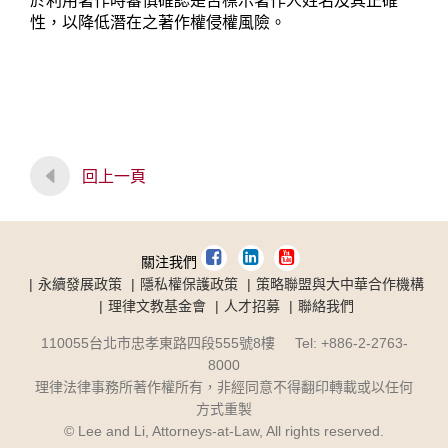
於利用著作時審慎確認是否標示著作人姓名及其正確
性，以降低潛在之著作權侵權風險。
回上一頁
關注我們
永續發展政策
隱私權保護政策
策略聯盟與大中華合作機構
理律文教基金會
人才招募
聯絡我們
110055台北市忠孝東路四段555號8樓 Tel: +886-2-2763-
8000
理律法律事務所著作權所有，非經同意不得翻印轉載或以任何
方式重製
© Lee and Li, Attorneys-at-Law, All rights reserved.