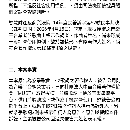
所指「不違反社會使用慣例」，須由司法機關依據具體
個案調查證據判斷。
智慧財產及商業法院
114
年度民著訴字第
52
號民事判決
（裁判日期：
2026
年
4
月
15
日）認定，取得授權之音樂
平台業者於歌曲上標示作詞者、作曲者姓名，尚未形成
一般社會使用慣例，故於該情形下省略著作人姓名，尚
符合著作權法第
16
條第
4
項之規定。
二、
本案事實
本案原告為系爭歌曲
1
、
2
歌詞之著作權人；被告公司則
為音樂平台經營業者，已向社團法人中華音樂著作權協
會（
MÜST
）取得授權，並將歌詞上傳於音樂串流平
台，供用戶聆聽或下載作為手機鈴聲使用。然被告公司
於平台上，就系爭歌詞
1
誤將作詞人標示為訴外人，另
就系爭歌詞
2
則未標示作詞人為原告。原告遂提起本件
訴訟，主張被告公司因過失侵害其姓名表示權。