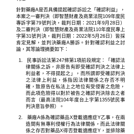
針對藥廠
A
是否具備提起確認訴訟之「確認利益」，
本案之一審判決（即智慧財產及商業法院
109
年度民
專訴字第
79
號判決，裁判日期：
2021
年
9
月
28
日）
及二審判決（即智慧財產及商業法院
110
年度民專上
字第
31
號判決，裁判日期：
2022
年
5
月
26
日）皆採
肯定見解，並判決藥廠
A
勝訴。針對確認利益之討
論，其等論理摘要如下：
1.
民事訴訟法第
247
條第
1
項前段規定：「確認法
律關係之訴，非原告有即受確認判決之法律上
利益者，不得提起之」，而所謂即受確認判決
之法律上利益，係指因法律關係之存否不明
確，致原告在私法上之地位有受侵害之危險，
而此項危險得以對於被告之確認判決除去之者
而言（最高法院
104
年度台上字第
1355
號民事
判決意旨參照）。
2.
藥廠
A
係為確認藥品
X
登載適應症
Y
乙事，在兩
造間有無專利侵權行為法律關係，而此法律關
係之存否對藥品
X
得否登載適應症
Y
，並排除藥