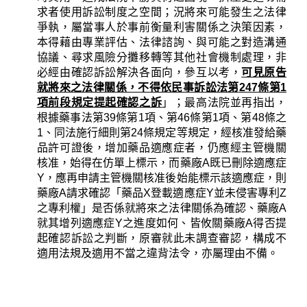
求者使用訴訟制度之空間；況將來可能發生之法律
爭執，屬當事人於事前衡量利害關係之決策因素，
本得藉由專業評估、法律諮詢、與可能之對造溝通
協議、尋求風險分攤移轉等其他社會機制處理，非
必經由確認訴訟解決各面向，參互以考，
可見原告
就將來之法律關係，不得依民事訴訟法第
247
條第
1
項前段規定提起確認之訴
」；最高法院並再指出，
根據藥事法第
39
條第
1
項、第
46
條第
1
項、第
48
條之
1
、同法施行細則第
24
條規定等規定，經核准發給藥
品許可證後，增加藥品適應症者，仍應經主管機關
核准，始得在仿單上標示，而藥廠
A
既已刪除適應症
Y
，應再申請主管機關核准後始能標示該適應症，則
藥廠
A
請求確認「藥品
X
登載適應症
Y
並未侵害專利
Z
之專利權」是否係就將來之法律關係為確認、藥廠
A
就其增列適應症
Y
之進度如何、皆攸關藥廠
A
得否提
起確認訴訟之判斷，原審就此未調查審認，構成不
適用法規及適用不當之違背法令，亦屬理由不備。