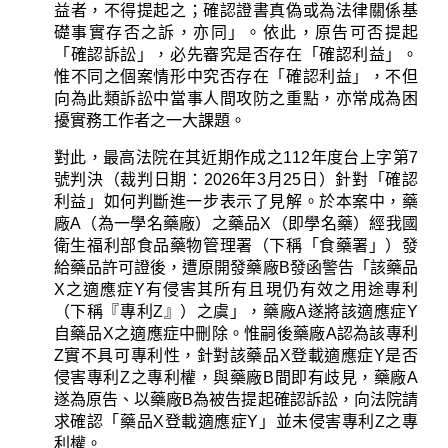
益者，不得提起之；確認證書真偽或為法律關係基
礎事實存否之訴，亦同」。依此，原告可否提起
「確認訴訟」，必先審究是否存在「確認利益」。
惟不同之個案情形中究否存在「確認利益」，不但
向為此類訴訟中當事人間攻防之重點，亦常成為困
擾實務工作者之一大課題。
對此，最高法院在其近期作成之
112
年度台上字第
7
號判決（裁判日期：
2026
年
3
月
25
日）針對「確認
利益」如何判斷進一步表示了見解。於本案中，藥
廠
A
（為一學名藥廠）之藥品
X
（即學名藥）經我國
衛生福利部食品藥物管理署（下稱「食藥署」）發
給藥品許可證後，遭原開發藥廠
B
發函警告「該藥品
X
之適應症
Y
有侵害其所有且現仍有效之用途專利
（下稱『專利
Z
』）之虞」，藥廠
A
遂將該適應症
Y
自藥品
X
之適應症中刪除。惟嗣後藥廠
A
認為該專利
Z
實不具可專利性，針對該藥品
X
登載適應症
Y
是否
侵害專利
Z
之專利權，與藥廠
B
間即有歧見，藥廠
A
遂為原告、以藥廠
B
為被告提起確認訴訟，向法院請
求確認「藥品
X
登載適應症
Y
」並未侵害專利
Z
之專
利權。