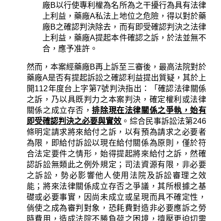
廠
B
以行使專利權為名所為之干擾行為具有法律
上利益，藥廠
A
私法上地位之危險，得以對於藥
廠
B
之確認判決除去，而有即受確認判決之法律
上利益，藥廠
A
提起本件確認之訴，於法並無不
合，應予准許。
然而，本案經藥廠
B
再上訴至三審後，最高法院對於
藥廠
A
是否有提起訴訟之確認利益提出質疑，其於上
開
112
年度台上字第
7
號判決指出：「確認法律關係
之訴，乃以具既判力之本案判決，確定權利或法律
關係之成立存否，
排除現在法律關係之爭執，始有
即受確認判決之必要與實效
。綜合民事訴訟法第
246
條明定請求將來給付之訴，以有預為請求之必要者
為限，即給付訴訟以現在給付關係為原則，僅於符
合法定要件之情形，始得提起將來給付之訴，然確
認訴訟無類此之例外規定；司法資源有限，非必要
之訴訟，勢必影響他人使用法院及訴訟審理之效
能；將來法律關係成立存否之爭議，其所根據之基
礎或必要事實，因尚未成立或呈現而具不確定性，
倘使之成為審判對象，恐耗費對造非必要應訴之勞
時費用，造成法院不勝負荷之困境，擠壓更迫切需