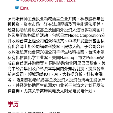
+886-2-2763-8000
分机：
2282
Email
罗元媛律师主要执业领域涵盖企业并购、私募股权与创
投投资、资本市场与证券法规遵循及再生能源法规等。
经常协助私募股权基金及国内外投资人进行多项跨国并
购及集团架构重组活动，包括日本Nidec Corporation公
开收购台湾上柜公司超众科技案、中华开发亚洲基金私
有化台湾上柜公司福盈科技案、晟德大药厂子公司公开
收购及私有化台湾兴柜公司丰华生物科技案、台湾水泥
私有化信昌化学工业案、美国Nasdaq上市之Peloton完
成在台首宗并购案等。 同时协助包含阿里巴巴基金、美
商中经合集团及台杉资本等国内外知名创投，投资各类
新创公司，领域涵盖IOT、AI、大数据分析、科技金融
等。 近期亦协助私募基金及投资人投资台湾再生能源产
业，并经常协助再生能源发电业者于台湾之计划开发法
律咨询，尤其关于离岸风电及太阳光电发电计划。
学历