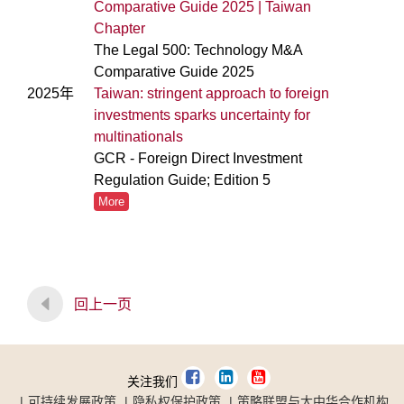
Comparative Guide 2025 | Taiwan
Chapter
The Legal 500: Technology M&A
Comparative Guide 2025
2025年
Taiwan: stringent approach to foreign
investments sparks uncertainty for
multinationals
GCR - Foreign Direct Investment
Regulation Guide; Edition 5
More
回上一页
关注我们
可持续发展政策
隐私权保护政策
策略联盟与大中华合作机构