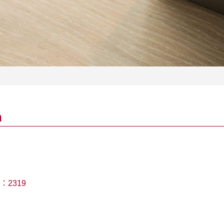
n
：
2319