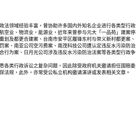
政法领域经验丰富，曾协助许多国内外知名企业进行各类型行政
航空业、物流业，能源业，近年来曾参与元大「一品苑」建案停
重划及都更合建案、台南市安平区履锋东村与崇义新村都更案、
罚案、南亚公司空污费案、南茂科技公司遭认定违反水污染防治
合行为案、日月光公司涉及违反水污染防治法案等各类型行政争
悉各类行政诉讼之复杂问题，因此除受政府机关邀请担任国赔委
保法规，此外，亦常受公私立机构邀请演讲或发表相关文章。