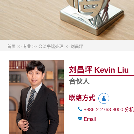
首页
>>
专业
>>
公法争端处理
>>
刘昌坪
刘昌坪 Kevin Liu
合伙人
联络方式
+886-2-2763-8000
分机
Email