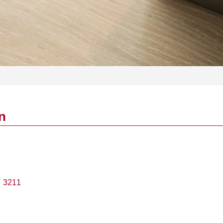
n
：
3211