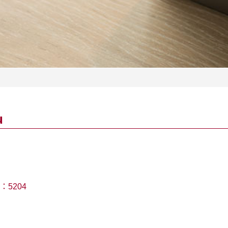
u
：
5204