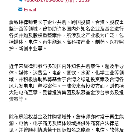
+886-2-2763-8000
分机：
2139
Email
詹致玮律师专长于企业并购、跨国投资、合资、股权重
整计画等领域，曾协助许多国内外知名企业及基金进行
各类并购及股权重整案件，所涉及之产业极为广泛，包
括媒体、电信、再生能源、高科技产业、制药、医疗照
护、新创事业等。
近年来詹律师参与多项国内外知名并购案件，遍及半导
体、媒体、消费品、电商、餐饮、水泥、化学工业等领
域，并积极协助私募基金于台湾之绿能投资案及台湾各
风力发电电厂释股案件。于陆资来台投资方面，则包括
大陆电商巨擘、民营投资集团及私募基金涉台事务及投
资案等。
除私募股权基金及并购领域外，詹律师亦时常于再生能
源、电信、电子商务及媒体领域提供外商客户法律意
见，并曾顺利协助若干国际知名之能源、电信、软体及