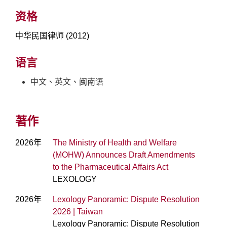
资格
中华民国律师 (2012)
语言
中文、英文、闽南语
著作
2026年
The Ministry of Health and Welfare
(MOHW) Announces Draft Amendments
to the Pharmaceutical Affairs Act
LEXOLOGY
2026年
Lexology Panoramic: Dispute Resolution
2026 | Taiwan
Lexology Panoramic: Dispute Resolution